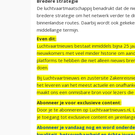
Bredere strategie
De luchtvaartmaatschappij benadrukt dat de ni
bredere strategie om het netwerk verder te dive
binnenlandse routes. Daarbij wordt ook gekek
middellange termijn.
Even dit:
Luchtvaartnieuws bestaat inmiddels bijna 25 jaa
nieuwkomers met veel minder historie om aand
platforms te hebben die niet alleen nieuws bre
doen.
Bij Luchtvaartnieuws en zustersite Zakenreisn
het leveren van het meest actuele en onafhankel
maakt ons een onmisbare bron voor lezers die g
Abonneer je voor exclusieve content:
Door je te abonneren op Luchtvaartnieuws.nl, 
je toegang tot exclusieve content en jarenlang
Abonneer je vandaag nog en word onderde
kwaliteit, betrouwbaarheid en échte journa