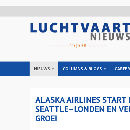
Overslaan
en
naar
de
inhoud
gaan
NIEUWS
COLUMNS & BLOGS
CAREER
ALASKA AIRLINES START
SEATTLE–LONDEN EN VE
GROEI