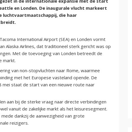
 gezet in de internationale expansie met de start
eattle en Londen. De inaugurale vlucht markeert
e luchtvaartmaatschappij, die haar
breidt.
Tacoma International Airport (SEA) en Londen vormt
n Alaska Airlines, dat traditioneel sterk gericht was op
ngen. Met de toevoeging van Londen betreedt de
e markt.
ncering van non-stopvluchten naar Rome, waarmee
verbinding met het Europese vasteland opende. De
8 mei staat de start van een nieuwe route naar
den aan bij de sterke vraag naar directe verbindingen
el vanuit de zakelijke markt als het leisuresegment.
il, mede dankzij de aanwezigheid van grote
nale reizigers.