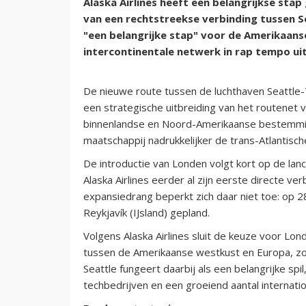
Alaska Airlines heeft een belangrijkse stap
van een rechtstreekse verbinding tussen S
"een belangrijke stap" voor de Amerikaans
intercontinentale netwerk in rap tempo uit
De nieuwe route tussen de luchthaven Seattle-
een strategische uitbreiding van het routenet va
binnenlandse en Noord-Amerikaanse bestemmi
maatschappij nadrukkelijker de trans-Atlantisch
De introductie van Londen volgt kort op de la
Alaska Airlines eerder al zijn eerste directe 
expansiedrang beperkt zich daar niet toe: op 2
Reykjavík (IJsland) gepland.
Volgens Alaska Airlines sluit de keuze voor Lon
tussen de Amerikaanse westkust en Europa, zow
Seattle fungeert daarbij als een belangrijke sp
techbedrijven en een groeiend aantal internatio