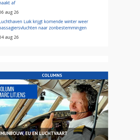
haakt af
06 aug 26
Luchthaven Luik krijgt komende winter weer
passagiersvluchten naar zonbestemmingen
04 aug 26
COLUMNS
MIJNBOUW, EU EN LUCHTVAART