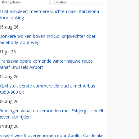
Best gelezen
Crashes
KLM annuleert meerdere vluchten naar Barcelona
door staking
05 aug 26
Donkere wolken boven IndiGo: prijsvechter doet
widebody-vloot weg
31 jul 26
Transavia opent komende winter nieuwe route
vanaf Brussels Airport
05 aug 26
KLM stelt eerste commerciële vlucht met Airbus
A350-900 uit
06 aug 26
Groningen vanaf nu verbonden met Esbjerg: 'scheelt
zeven uur rijden'
04 aug 26
easyJet wordt overgenomen door Apollo, Castlelake