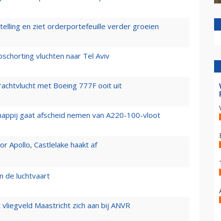
elling en ziet orderportefeuille verder groeien
chorting vluchten naar Tel Aviv
vrachtvlucht met Boeing 777F ooit uit
happij gaat afscheid nemen van A220-100-vloot
 Apollo, Castlelake haakt af
n de luchtvaart
t vliegveld Maastricht zich aan bij ANVR