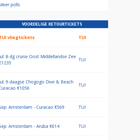
Meer polls
VOORDELIGE RETOURTICKETS
TUI vliegtickets
TUI
Jul: 8-dg cruise Oost Middellandse Zee
TUI
€1235
Jul: 9-daagse Chogogo Dive & Beach
TUI
Curacao €1056
Sep: Amsterdam - Curacao €569
TUI
Sep: Amsterdam - Aruba €614
TUI