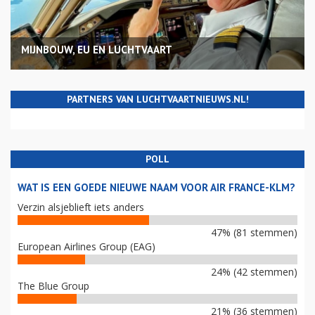
MIJNBOUW, EU EN LUCHTVAART
PARTNERS VAN LUCHTVAARTNIEUWS.NL!
POLL
WAT IS EEN GOEDE NIEUWE NAAM VOOR AIR FRANCE-KLM?
Verzin alsjeblieft iets anders
47% (81 stemmen)
European Airlines Group (EAG)
24% (42 stemmen)
The Blue Group
21% (36 stemmen)