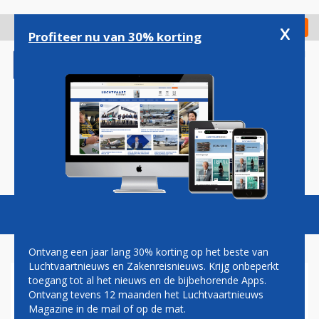
Overslaan
en
x
Digitaal Magazine
Registreer
Check in
naar
Profiteer nu van 30% korting
de
inhoud
gaan
Magazine
Podcasts
Vacatures
Toggl
naviga
Ontvang een jaar lang 30% korting op het beste van
Luchtvaartnieuws en Zakenreisnieuws. Krijg onbeperkt
toegang tot al het nieuws en de bijbehorende Apps.
ALITALIA-OPVOLGER ITA
Ontvang tevens 12 maanden het Luchtvaartnieuws
DICHTBIJ GROTE ORDER
Magazine in de mail of op de mat.