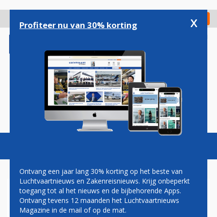
Overslaan
en
x
Digitaal Magazine
Registreer
Check in
naar
Profiteer nu van 30% korting
de
inhoud
gaan
Magazine
Podcasts
Vacatures
Toggl
naviga
Ontvang een jaar lang 30% korting op het beste van
Luchtvaartnieuws en Zakenreisnieuws. Krijg onbeperkt
toegang tot al het nieuws en de bijbehorende Apps.
ALWEER ZEVENTIENDE
Ontvang tevens 12 maanden het Luchtvaartnieuws
AIRBUS VOOR TRANSAVIA
Magazine in de mail of op de mat.