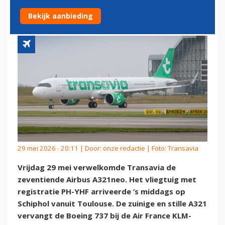
NEDERLAND
Bekijk aanbieding
29 mei 2026 - 20:11 | Door:
onze redactie
| Foto: Transavia
Vrijdag 29 mei verwelkomde Transavia de
zeventiende Airbus A321neo. Het vliegtuig met
registratie PH-YHF arriveerde ’s middags op
Schiphol vanuit Toulouse. De zuinige en stille A321
vervangt de Boeing 737 bij de Air France KLM-