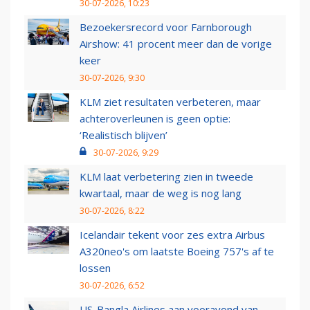
30-07-2026, 10:23
Bezoekersrecord voor Farnborough
Airshow: 41 procent meer dan de vorige
keer
30-07-2026, 9:30
KLM ziet resultaten verbeteren, maar
achteroverleunen is geen optie:
‘Realistisch blijven’
30-07-2026, 9:29
KLM laat verbetering zien in tweede
kwartaal, maar de weg is nog lang
30-07-2026, 8:22
Icelandair tekent voor zes extra Airbus
A320neo's om laatste Boeing 757's af te
lossen
30-07-2026, 6:52
US-Bangla Airlines aan vooravond van