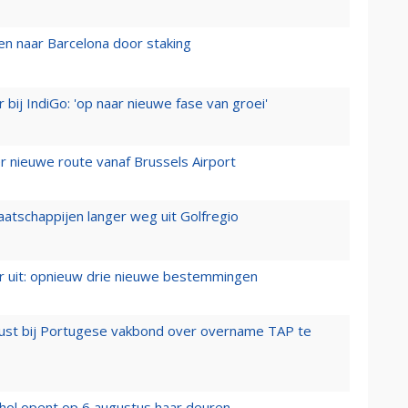
n naar Barcelona door staking
 bij IndiGo: 'op naar nieuwe fase van groei'
 nieuwe route vanaf Brussels Airport
aatschappijen langer weg uit Golfregio
er uit: opnieuw drie nieuwe bestemmingen
rust bij Portugese vakbond over overname TAP te
hol opent op 6 augustus haar deuren