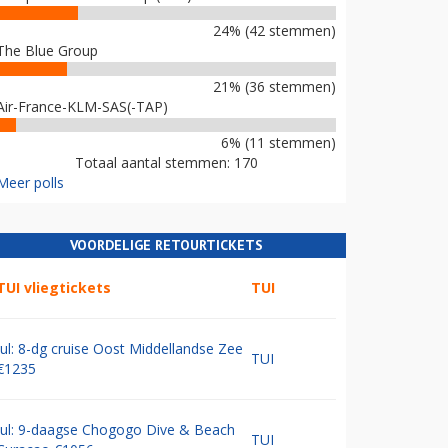
24% (42 stemmen)
The Blue Group
21% (36 stemmen)
Air-France-KLM-SAS(-TAP)
6% (11 stemmen)
Totaal aantal stemmen: 170
Meer polls
VOORDELIGE RETOURTICKETS
TUI vliegtickets
TUI
Jul: 8-dg cruise Oost Middellandse Zee
TUI
€1235
Jul: 9-daagse Chogogo Dive & Beach
TUI