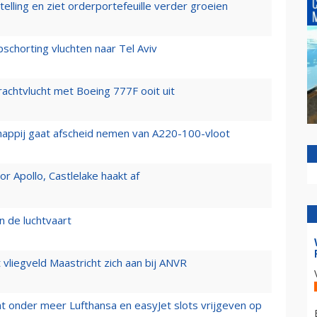
elling en ziet orderportefeuille verder groeien
chorting vluchten naar Tel Aviv
vrachtvlucht met Boeing 777F ooit uit
happij gaat afscheid nemen van A220-100-vloot
 Apollo, Castlelake haakt af
n de luchtvaart
t vliegveld Maastricht zich aan bij ANVR
t onder meer Lufthansa en easyJet slots vrijgeven op