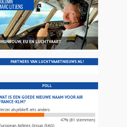
MIJNBOUW, EU EN LUCHTVAART
PARTNERS VAN LUCHTVAARTNIEUWS.NL!
POLL
WAT IS EEN GOEDE NIEUWE NAAM VOOR AIR
FRANCE-KLM?
Verzin alsjeblieft iets anders
47% (81 stemmen)
European Airlines Group (EAG)