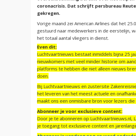
coronacrisis. Dat schrijft persbureau Reut
gekregen.
Vorige maand zei American Airlines dat het 25.0
gestuurd naar medewerkers in de eerstelijn, w
het totaal aantal vliegers in dienst.
Even dit:
Luchtvaartnieuws bestaat inmiddels bijna 25 jaa
nieuwkomers met veel minder historie om aand
platforms te hebben die niet alleen nieuws bre
doen.
Bij Luchtvaartnieuws en zustersite Zakenreisn
het leveren van het meest actuele en onafhankel
maakt ons een onmisbare bron voor lezers die g
Abonneer je voor exclusieve content:
Door je te abonneren op Luchtvaartnieuws.nl, 
je toegang tot exclusieve content en jarenlang
Abonneer je vandaag nog en word onderde