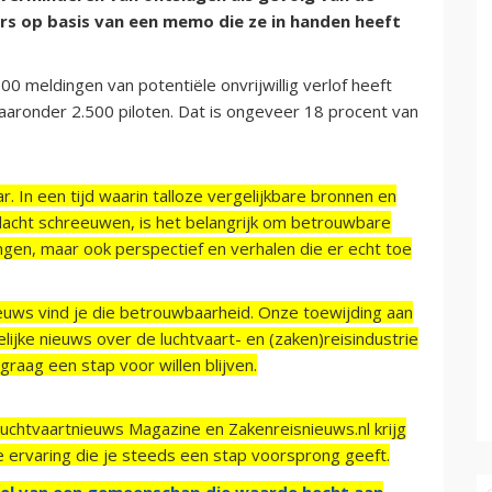
ers op basis van een memo die ze in handen heeft
00 meldingen van potentiële onvrijwillig verlof heeft
aaronder 2.500 piloten. Dat is ongeveer 18 procent van
r. In een tijd waarin talloze vergelijkbare bronnen en
acht schreeuwen, is het belangrijk om betrouwbare
ngen, maar ook perspectief en verhalen die er echt toe
ieuws vind je die betrouwbaarheid. Onze toewijding aan
ijke nieuws over de luchtvaart- en (zaken)reisindustrie
raag een stap voor willen blijven.
Luchtvaartnieuws Magazine en Zakenreisnieuws.nl krijg
e ervaring die je steeds een stap voorsprong geeft.
el van een gemeenschap die waarde hecht aan