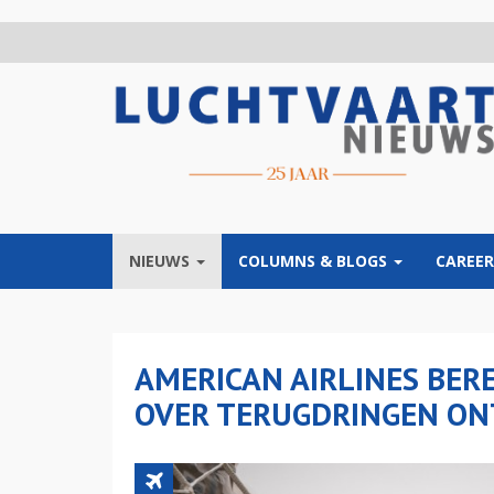
Overslaan
en
naar
de
inhoud
gaan
NIEUWS
COLUMNS & BLOGS
CAREER
AMERICAN AIRLINES BER
OVER TERUGDRINGEN ON