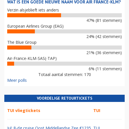
WAT IS EEN GOEDE NIEUWE NAAM VOOR AIR FRANCE-KLM?
Verzin alsjeblieft iets anders
47% (81 stemmen)
European Airlines Group (EAG)
24% (42 stemmen)
The Blue Group
21% (36 stemmen)
Air-France-KLM-SAS(-TAP)
6% (11 stemmen)
Totaal aantal stemmen: 170
Meer polls
VOORDELIGE RETOURTICKETS
TUI vliegtickets
TUI
Jul: 8-dg cruise Oost Middellandse Zee €1235
TUI