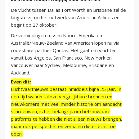
De vlucht tussen Dallas Fort Worth en Brisbane zal de
langste zijn in het netwerk van American Airlines en
begint op 27 oktober.
De verbindingen tussen Noord-Amerika en
Australië/Nieuw-Zeeland van American lopen nu via
codeshare-partner Qantas. Het gaat om vluchten
vanuit Los Angeles, San Francisco, New York en
Vancouver naar Sydney, Melbourne, Brisbane en
Auckland.
Even dit:
Luchtvaartnieuws bestaat inmiddels bijna 25 jaar. In
een tijd waarin talloze vergelijkbare bronnen en
nieuwkomers met veel minder historie om aandacht
schreeuwen, is het belangrijk om betrouwbare
platforms te hebben die niet alleen nieuws brengen,
maar ook perspectief en verhalen die er echt toe
doen.