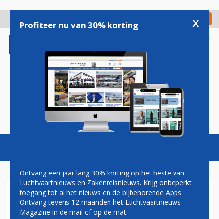
Overslaan
en
x
Digitaal Magazine
Registreer
Check in
naar
Profiteer nu van 30% korting
de
inhoud
gaan
Magazine
Podcasts
Vacatures
Toggl
naviga
Ontvang een jaar lang 30% korting op het beste van
Luchtvaartnieuws en Zakenreisnieuws. Krijg onbeperkt
toegang tot al het nieuws en de bijbehorende Apps.
AMERICAN AIRLINES START
Ontvang tevens 12 maanden het Luchtvaartnieuws
LIJNDIENST TUSSEN VS EN
Magazine in de mail of op de mat.