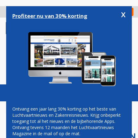
Overslaan
en
x
Digitaal Magazine
Registreer
Check in
naar
Profiteer nu van 30% korting
de
inhoud
gaan
Magazine
Podcasts
Vacatures
Toggl
naviga
Ontvang een jaar lang 30% korting op het beste van
Luchtvaartnieuws en Zakenreisnieuws. Krijg onbeperkt
toegang tot al het nieuws en de bijbehorende Apps.
AMERIKAANSE
Ontvang tevens 12 maanden het Luchtvaartnieuws
LUCHTVAARTMAATSCHAPPIJEN
Magazine in de mail of op de mat.