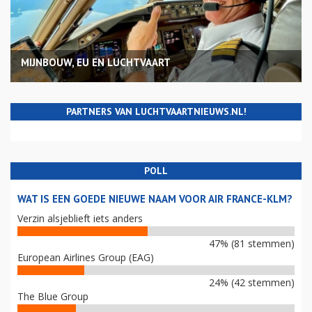
MIJNBOUW, EU EN LUCHTVAART
PARTNERS VAN LUCHTVAARTNIEUWS.NL!
POLL
WAT IS EEN GOEDE NIEUWE NAAM VOOR AIR FRANCE-KLM?
Verzin alsjeblieft iets anders
47% (81 stemmen)
European Airlines Group (EAG)
24% (42 stemmen)
The Blue Group