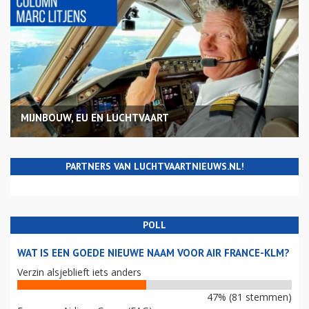
MIJNBOUW, EU EN LUCHTVAART
PARTNERS VAN LUCHTVAARTNIEUWS.NL!
POLL
WAT IS EEN GOEDE NIEUWE NAAM VOOR AIR FRANCE-KLM?
Verzin alsjeblieft iets anders
47% (81 stemmen)