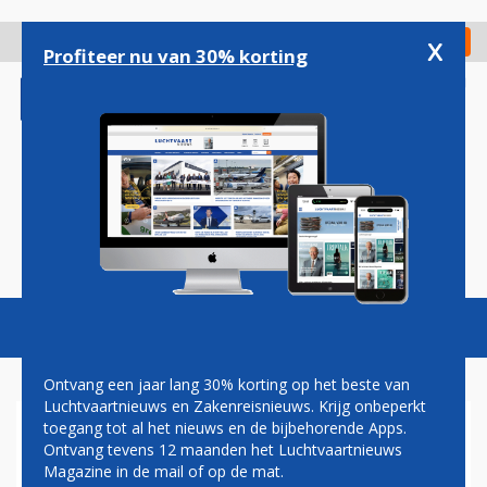
Overslaan
en
x
Digitaal Magazine
Registreer
Check in
naar
Profiteer nu van 30% korting
de
inhoud
gaan
Magazine
Podcasts
Vacatures
Toggl
naviga
Ontvang een jaar lang 30% korting op het beste van
Luchtvaartnieuws en Zakenreisnieuws. Krijg onbeperkt
toegang tot al het nieuws en de bijbehorende Apps.
ANA ONTHULT NIEUWE
Ontvang tevens 12 maanden het Luchtvaartnieuws
BUSINESS CLASS VOOR
Magazine in de mail of op de mat.