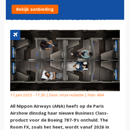
BOEING 787-9'S: 'RUIMSTE
Bekijk aanbieding
STOELEN IN DIT SEGMENT'
17 juni 2025 - 17:30 | Door:
onze redactie
| Foto: ANA
All Nippon Airways (ANA) heeft op de Paris
Airshow dinsdag haar nieuwe Business Class-
product voor de Boeing 787-9’s onthuld. The
Room FX, zoals het heet, wordt vanaf 2026 in