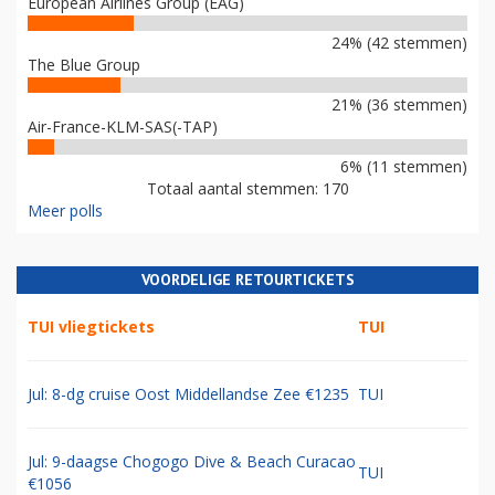
European Airlines Group (EAG)
24% (42 stemmen)
The Blue Group
21% (36 stemmen)
Air-France-KLM-SAS(-TAP)
6% (11 stemmen)
Totaal aantal stemmen: 170
Meer polls
VOORDELIGE RETOURTICKETS
TUI vliegtickets
TUI
Jul: 8-dg cruise Oost Middellandse Zee €1235
TUI
Jul: 9-daagse Chogogo Dive & Beach Curacao
TUI
€1056