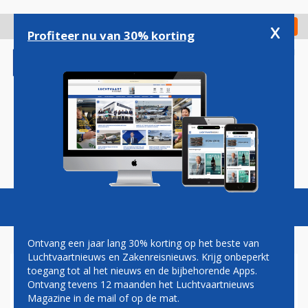
Overslaan
en
x
Digitaal Magazine
Registreer
Check in
naar
Profiteer nu van 30% korting
de
inhoud
gaan
Magazine
Podcasts
Vacatures
Toggl
naviga
Ontvang een jaar lang 30% korting op het beste van
Luchtvaartnieuws en Zakenreisnieuws. Krijg onbeperkt
toegang tot al het nieuws en de bijbehorende Apps.
AUSTRIAN AIRLINES KIJKT
Ontvang tevens 12 maanden het Luchtvaartnieuws
REIKHALZEND UIT NAAR
Magazine in de mail of op de mat.