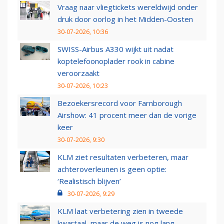
Vraag naar vliegtickets wereldwijd onder
druk door oorlog in het Midden-Oosten
30-07-2026, 10:36
SWISS-Airbus A330 wijkt uit nadat
koptelefoonoplader rook in cabine
veroorzaakt
30-07-2026, 10:23
Bezoekersrecord voor Farnborough
Airshow: 41 procent meer dan de vorige
keer
30-07-2026, 9:30
KLM ziet resultaten verbeteren, maar
achteroverleunen is geen optie:
‘Realistisch blijven’
30-07-2026, 9:29
KLM laat verbetering zien in tweede
kwartaal, maar de weg is nog lang