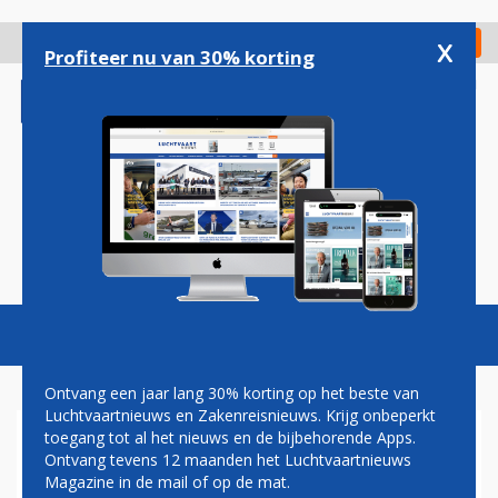
Overslaan
en
x
Digitaal Magazine
Registreer
Check in
naar
Profiteer nu van 30% korting
de
inhoud
gaan
Magazine
Podcasts
Vacatures
Toggl
naviga
Ontvang een jaar lang 30% korting op het beste van
Luchtvaartnieuws en Zakenreisnieuws. Krijg onbeperkt
toegang tot al het nieuws en de bijbehorende Apps.
BIMAN BANGLADESH MAAKT
Ontvang tevens 12 maanden het Luchtvaartnieuws
BESTELLING BIJ BOEING
Magazine in de mail of op de mat.