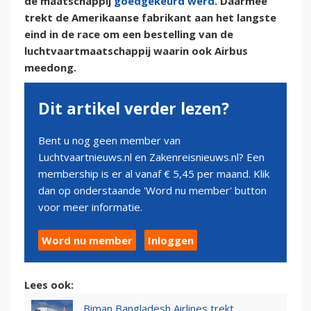
de maatschappij
goedgekeurd werd
. Daarmee
trekt de Amerikaanse fabrikant aan het langste
eind in de race om een bestelling van de
luchtvaartmaatschappij waarin ook Airbus
meedong.
Dit artikel verder lezen?
Bent u nog geen member van
Luchtvaartnieuws.nl en Zakenreisnieuws.nl? Een
membership is er al vanaf € 5,45 per maand. Klik
dan op onderstaande 'Word nu member' button
voor meer informatie.
Word nu member
Inloggen
Lees ook:
Biman Bangladesh Airlines trekt