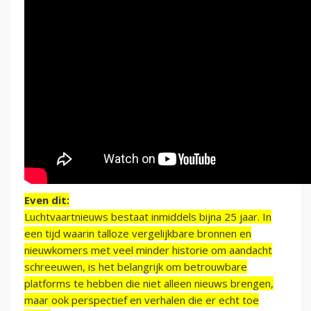
Even dit:
Luchtvaartnieuws bestaat inmiddels bijna 25 jaar. In
een tijd waarin talloze vergelijkbare bronnen en
nieuwkomers met veel minder historie om aandacht
schreeuwen, is het belangrijk om betrouwbare
platforms te hebben die niet alleen nieuws brengen,
maar ook perspectief en verhalen die er echt toe