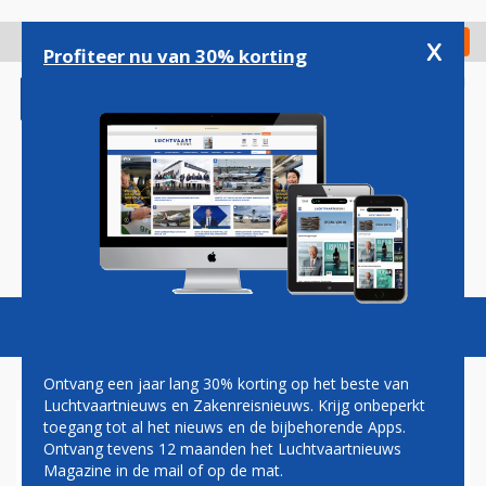
Overslaan
en
x
Digitaal Magazine
Registreer
Check in
naar
Profiteer nu van 30% korting
de
inhoud
gaan
Magazine
Podcasts
Vacatures
Toggl
naviga
Ontvang een jaar lang 30% korting op het beste van
Luchtvaartnieuws en Zakenreisnieuws. Krijg onbeperkt
toegang tot al het nieuws en de bijbehorende Apps.
BOEING 737-800 VAN
Ontvang tevens 12 maanden het Luchtvaartnieuws
SOUTHWEST VERLIEST DEEL
Magazine in de mail of op de mat.