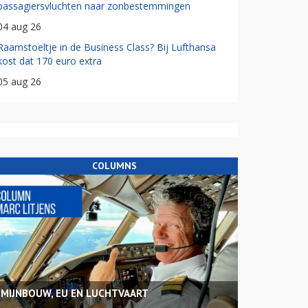
passagiersvluchten naar zonbestemmingen
04 aug 26
Raamstoeltje in de Business Class? Bij Lufthansa
kost dat 170 euro extra
05 aug 26
COLUMNS
MIJNBOUW, EU EN LUCHTVAART