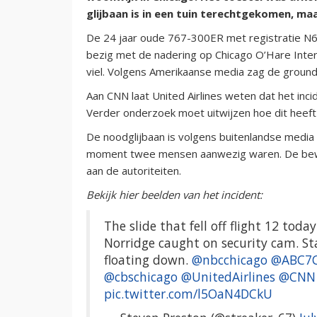
glijbaan is in een tuin terechtgekomen, m
De 24 jaar oude 767-300ER met registratie N66
bezig met de nadering op Chicago O’Hare Intern
viel. Volgens Amerikaanse media zag de ground
Aan CNN laat United Airlines weten dat het inci
Verder onderzoek moet uitwijzen hoe dit heef
De noodglijbaan is volgens buitenlandse media
moment twee mensen aanwezig waren. De bewo
aan de autoriteiten.
Bekijk hier beelden van het incident:
The slide that fell off flight 12 tod
Norridge caught on security cam. Sta
floating down.
@nbcchicago
@ABC7C
@cbschicago
@UnitedAirlines
@CNN
pic.twitter.com/l5OaN4DCkU