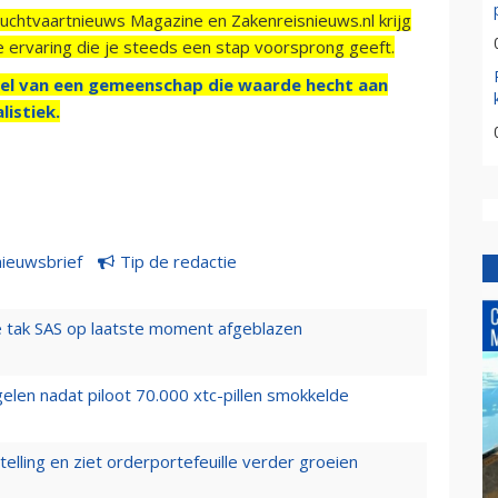
Luchtvaartnieuws Magazine en Zakenreisnieuws.nl krijg
e ervaring die je steeds een stap voorsprong geeft.
el van een gemeenschap die waarde hecht aan
listiek.
nieuwsbrief
Tip de redactie
 tak SAS op laatste moment afgeblazen
elen nadat piloot 70.000 xtc-pillen smokkelde
elling en ziet orderportefeuille verder groeien