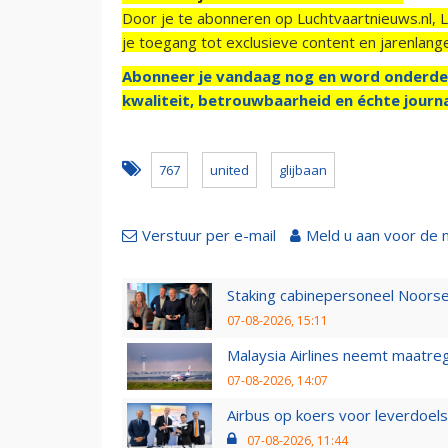
Door je te abonneren op Luchtvaartnieuws.nl, 
je toegang tot exclusieve content en jarenlang
Abonneer je vandaag nog en word onderde
kwaliteit, betrouwbaarheid en échte journa
767
united
glijbaan
Verstuur per e-mail
Meld u aan voor de 
Staking cabinepersoneel Noorse
07-08-2026, 15:11
Malaysia Airlines neemt maatreg
07-08-2026, 14:07
Airbus op koers voor leverdoelst
07-08-2026, 11:44