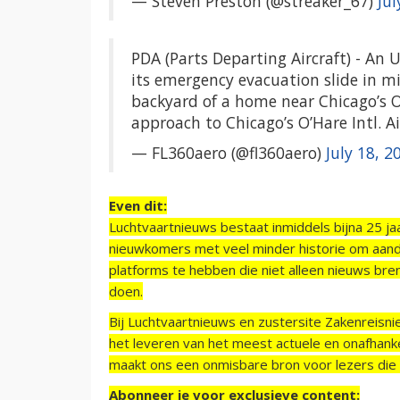
— Steven Preston (@streaker_67)
Jul
PDA (Parts Departing Aircraft) - An U
its emergency evacuation slide in mi
backyard of a home near Chicago’s O’
approach to Chicago’s O’Hare Intl. A
— FL360aero (@fl360aero)
July 18, 2
Even dit:
Luchtvaartnieuws bestaat inmiddels bijna 25 jaa
nieuwkomers met veel minder historie om aand
platforms te hebben die niet alleen nieuws bre
doen.
Bij Luchtvaartnieuws en zustersite Zakenreisn
het leveren van het meest actuele en onafhankel
maakt ons een onmisbare bron voor lezers die g
Abonneer je voor exclusieve content: