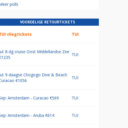
Meer polls
VOORDELIGE RETOURTICKETS
TUI vliegtickets
TUI
Jul: 8-dg cruise Oost Middellandse Zee
TUI
€1235
Jul: 9-daagse Chogogo Dive & Beach
TUI
Curacao €1056
Sep: Amsterdam - Curacao €569
TUI
Sep: Amsterdam - Aruba €614
TUI