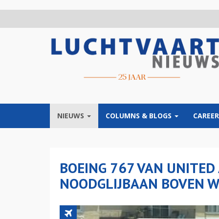
Overslaan
en
naar
de
inhoud
gaan
NIEUWS
COLUMNS & BLOGS
CAREER
BOEING 767 VAN UNITED 
NOODGLIJBAAN BOVEN 