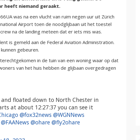
aar heeft niemand geraakt.
6UA was na een vlucht van ruim negen uur uit Zürich
ational Airport toen de noodglijbaan uit het toestel
crew na de landing meteen dat er iets mis was.
dent is gemeld aan de Federal Aviation Administration.
t kunnen gebeuren.
 terechtgekomen in de tuin van een woning waar op dat
ners van het huis hebben de glijbaan overgedragen
ay and floated down to North Chester in
rts at about 12:27:37 you can see it
hicago
@fox32news
@WGNNews
@FAANews
@ohare
@fly2ohare