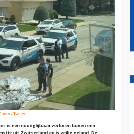
0aero / Twitter
es is een noodglijbaan verloren boven een
tig uit Zwitserland en is veilig geland. De