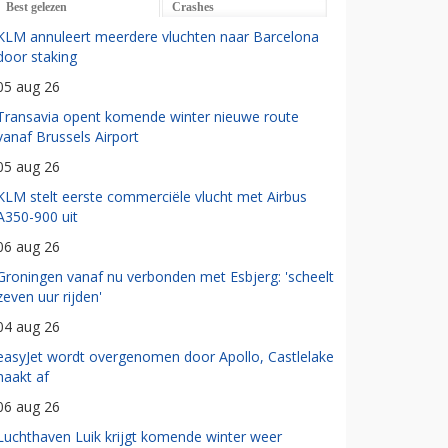
Best gelezen
Crashes
KLM annuleert meerdere vluchten naar Barcelona
door staking
05 aug 26
Transavia opent komende winter nieuwe route
vanaf Brussels Airport
05 aug 26
KLM stelt eerste commerciële vlucht met Airbus
A350-900 uit
06 aug 26
Groningen vanaf nu verbonden met Esbjerg: 'scheelt
zeven uur rijden'
04 aug 26
easyJet wordt overgenomen door Apollo, Castlelake
haakt af
06 aug 26
Luchthaven Luik krijgt komende winter weer