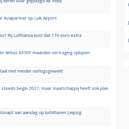
j keren voor geplaagd Air India
r Aviapartner op Luik Airport
ss? Bij Lufthansa kost dat 170 euro extra
rste Airbus A350F maanden vertraging oplopen
wartaal met minder oorlogsgeweld
 steeds begin 2027, maar maatschappij heeft ook plan
tsnapt aan aanslag op luchthaven Leipzig