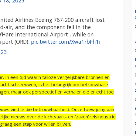
y 18, 2023
nited Airlines Boeing 767-200 aircraft lost
d-air, and the component fell in the
Hare International Airport , while on
irport (ORD).
pic.twitter.com/Xwa1rbFh1i
023
r. In een tijd waarin talloze vergelijkbare bronnen en
acht schreeuwen, is het belangrijk om betrouwbare
ngen, maar ook perspectief en verhalen die er echt toe
ieuws vind je die betrouwbaarheid. Onze toewijding aan
ijke nieuws over de luchtvaart- en (zaken)reisindustrie
raag een stap voor willen blijven.