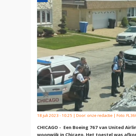
18 juli 2023 - 10:25 | Door:
onze redactie
| Foto: FL36
CHICAGO - Een Boeing 767 van United Airlin
woonwijk in Chicago. Het toestel was afkoms