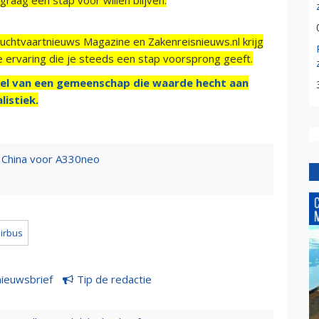
Luchtvaartnieuws Magazine en Zakenreisnieuws.nl krijg
e ervaring die je steeds een stap voorsprong geeft.
el van een gemeenschap die waarde hecht aan
listiek.
 China voor A330neo
irbus
nieuwsbrief
Tip de redactie