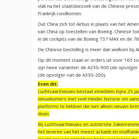
vlak na het staatsbezoek van de Chinese presid
Frankrijk rondkomen.
Dat China zich tot Airbus in plaats van het A
van China op toestellen van Boeing. Chinese 
in de cockpits van de Boeing 737 MAX en de 78
De Chinese bestelling is meer dan welkom bij Ai
Op dit moment staan er orders uit voor 165 toe
zijn twee varianten: de A330-900 (de opvolger
(de opvolger van de A330-200).
Even dit:
Luchtvaartnieuws bestaat inmiddels bijna 25 jaa
nieuwkomers met veel minder historie om aand
platforms te hebben die niet alleen nieuws bre
doen.
Bij Luchtvaartnieuws en zustersite Zakenreisn
het leveren van het meest actuele en onafhankel
maakt ons een onmisbare bron voor lezers die g