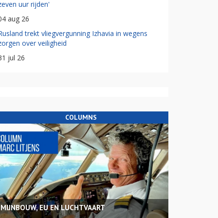
zeven uur rijden'
04 aug 26
Rusland trekt vliegvergunning Izhavia in wegens
zorgen over veiligheid
31 jul 26
COLUMNS
MIJNBOUW, EU EN LUCHTVAART