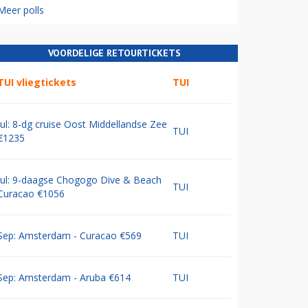
Meer polls
VOORDELIGE RETOURTICKETS
TUI vliegtickets
TUI
Jul: 8-dg cruise Oost Middellandse Zee
TUI
€1235
Jul: 9-daagse Chogogo Dive & Beach
TUI
Curacao €1056
Sep: Amsterdam - Curacao €569
TUI
Sep: Amsterdam - Aruba €614
TUI