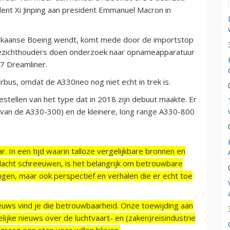
ent Xi Jinping aan president Emmanuel Macron in
merikaanse Boeing wendt, komt mede door de importstop
toezichthouders doen onderzoek naar opnameapparatuur
7 Dreamliner.
rbus, omdat de A330neo nog niet echt in trek is.
stellen van het type dat in 2018 zijn debuut maakte. Er
 van de A330-300) en de kleinere, long range A330-800
r. In een tijd waarin talloze vergelijkbare bronnen en
acht schreeuwen, is het belangrijk om betrouwbare
ngen, maar ook perspectief en verhalen die er echt toe
ieuws vind je die betrouwbaarheid. Onze toewijding aan
ijke nieuws over de luchtvaart- en (zaken)reisindustrie
raag een stap voor willen blijven.