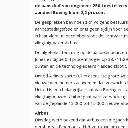
de aanschaf van ongeveer 250 toestellen v
aandeel Boeing klom 2,2 procent.
De gesprekken bevinden zich volgens bestuursvo
aanbestedingsfase en er is geen tijdlijn voor een
in haar vloot. In december sloot de luchtvaar
vliegtuigmaker Airbus.
De algehele stemming op de aandelenbeurzen 
Jones eindigde 0,4 procent hoger op 38.711,2
punten en de technologiebeurs Nasdaq sloot 0
United Airlines zakte 0,7 procent. De grote Am
nieuwe werknemers aannemen dan verwacht door
United is een belangrijke klant van Boeing en is
vliegtuigbouwer. United gaat naar verwachtin
van de geplande 13.000 tot 15.000 nieuwe arb
Airbus
Dinsdag werd bekend dat Airbus een megaorder
persbureau Bloomberg. Het zou gaan om een o