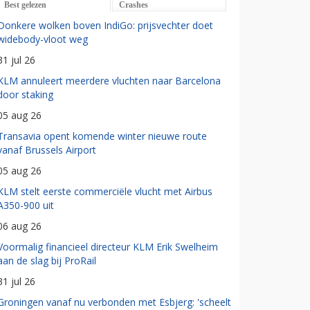
Best gelezen
Crashes
Donkere wolken boven IndiGo: prijsvechter doet
widebody-vloot weg
31 jul 26
KLM annuleert meerdere vluchten naar Barcelona
door staking
05 aug 26
Transavia opent komende winter nieuwe route
vanaf Brussels Airport
05 aug 26
KLM stelt eerste commerciële vlucht met Airbus
A350-900 uit
06 aug 26
Voormalig financieel directeur KLM Erik Swelheim
aan de slag bij ProRail
31 jul 26
Groningen vanaf nu verbonden met Esbjerg: 'scheelt