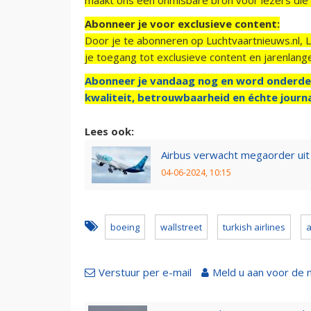
Abonneer je voor exclusieve content:
Door je te abonneren op Luchtvaartnieuws.nl, 
je toegang tot exclusieve content en jarenlang
Abonneer je vandaag nog en word onderde
kwaliteit, betrouwbaarheid en échte journa
Lees ook:
Airbus verwacht megaorder uit
04-06-2024, 10:15
boeing
wallstreet
turkish airlines
a
Verstuur per e-mail
Meld u aan voor de 