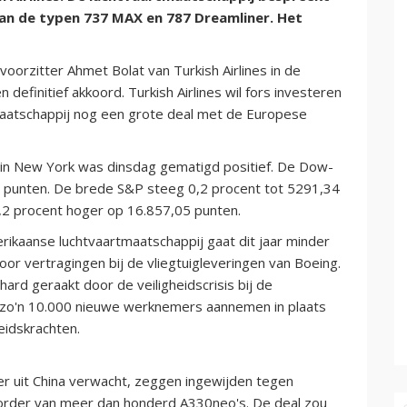
an de typen 737 MAX en 787 Dreamliner. Het
orzitter Ahmet Bolat van Turkish Airlines in de
 definitief akkoord. Turkish Airlines wil fors investeren
tmaatschappij nog een grote deal met de Europese
in New York was dinsdag gematigd positief. De Dow-
9 punten. De brede S&P steeg 0,2 procent tot 5291,34
,2 procent hoger op 16.857,05 punten.
erikaanse luchtvaartmaatschappij gaat dit jaar minder
 vertragingen bij de vliegtuigleveringen van Boeing.
 hard geraakt door de veiligheidscrisis bij de
g zo'n 10.000 nieuwe werknemers aannemen in plaats
eidskrachten.
 uit China verwacht, zeggen ingewijden tegen
rder van meer dan honderd A330neo's. De deal zou