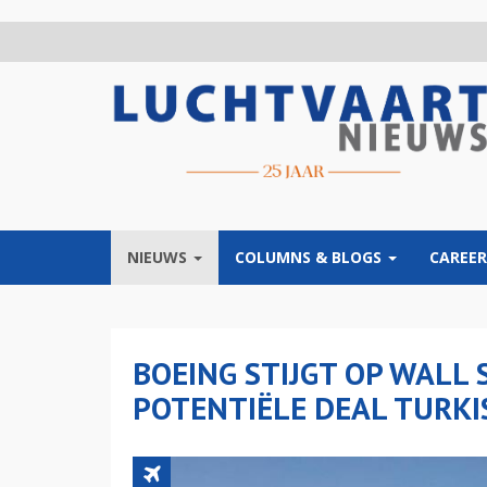
Overslaan
en
naar
de
inhoud
gaan
NIEUWS
COLUMNS & BLOGS
CAREER
BOEING STIJGT OP WALL
POTENTIËLE DEAL TURKI