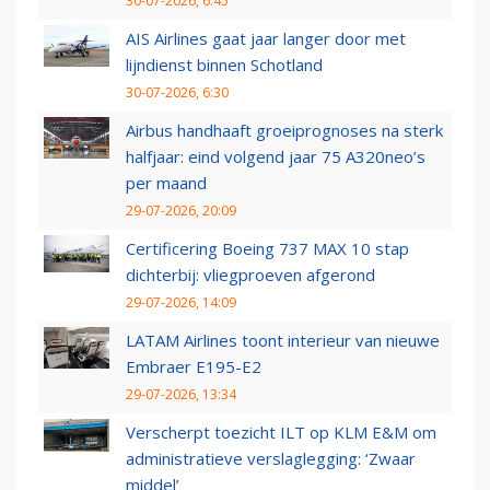
30-07-2026, 6:45
AIS Airlines gaat jaar langer door met
lijndienst binnen Schotland
30-07-2026, 6:30
Airbus handhaaft groeiprognoses na sterk
halfjaar: eind volgend jaar 75 A320neo’s
per maand
29-07-2026, 20:09
Certificering Boeing 737 MAX 10 stap
dichterbij: vliegproeven afgerond
29-07-2026, 14:09
LATAM Airlines toont interieur van nieuwe
Embraer E195-E2
29-07-2026, 13:34
Verscherpt toezicht ILT op KLM E&M om
administratieve verslaglegging: ‘Zwaar
middel’