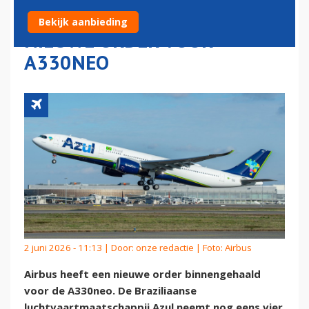
AZUL BEZORGT AIRBUS
Bekijk aanbieding
NIEUWE ORDER VOOR
A330NEO
2 juni 2026 - 11:13 | Door:
onze redactie
| Foto: Airbus
Airbus heeft een nieuwe order binnengehaald
voor de A330neo. De Braziliaanse
luchtvaartmaatschappij Azul neemt nog eens vier