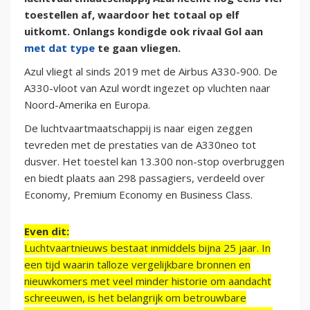
toestellen af, waardoor het totaal op elf
uitkomt. Onlangs kondigde ook rivaal Gol aan
met dat type
te gaan vliegen.
Azul vliegt al sinds 2019 met de Airbus A330-900. De
A330-vloot van Azul wordt ingezet op vluchten naar
Noord-Amerika en Europa.
De luchtvaartmaatschappij is naar eigen zeggen
tevreden met de prestaties van de A330neo tot
dusver. Het toestel kan 13.300 non-stop overbruggen
en biedt plaats aan 298 passagiers, verdeeld over
Economy, Premium Economy en Business Class.
Even dit:
Luchtvaartnieuws bestaat inmiddels bijna 25 jaar. In
een tijd waarin talloze vergelijkbare bronnen en
nieuwkomers met veel minder historie om aandacht
schreeuwen, is het belangrijk om betrouwbare