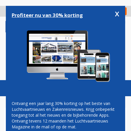
Overslaan
en
x
Digitaal Magazine
Registreer
Check in
naar
Profiteer nu van 30% korting
de
inhoud
gaan
Magazine
Podcasts
Vacatures
Toggl
naviga
Ontvang een jaar lang 30% korting op het beste van
Luchtvaartnieuws en Zakenreisnieuws. Krijg onbeperkt
toegang tot al het nieuws en de bijbehorende Apps.
BRAZILIAANSE
Ontvang tevens 12 maanden het Luchtvaartnieuws
LUCHTVAARTMAATSCHAPPIJ
Magazine in de mail of op de mat.