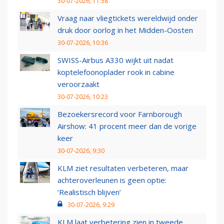
30-07-2026, 11:58
Vraag naar vliegtickets wereldwijd onder
druk door oorlog in het Midden-Oosten
30-07-2026, 10:36
SWISS-Airbus A330 wijkt uit nadat
koptelefoonoplader rook in cabine
veroorzaakt
30-07-2026, 10:23
Bezoekersrecord voor Farnborough
Airshow: 41 procent meer dan de vorige
keer
30-07-2026, 9:30
KLM ziet resultaten verbeteren, maar
achteroverleunen is geen optie:
‘Realistisch blijven’
30-07-2026, 9:29
KLM laat verbetering zien in tweede