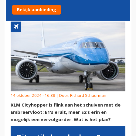
VLOOT FLINK HERZIEN
Bekijk aanbieding
14 oktober 2024 - 16:38 | Door:
Richard Schuurman
KLM Cityhopper is flink aan het schuiven met de
Embraervloot: E1’s eruit, meer E2’s erin en
mogelijk een vervolgorder. Wat is het plan?