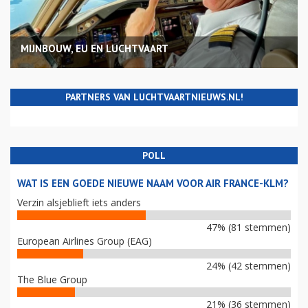
MIJNBOUW, EU EN LUCHTVAART
PARTNERS VAN LUCHTVAARTNIEUWS.NL!
POLL
WAT IS EEN GOEDE NIEUWE NAAM VOOR AIR FRANCE-KLM?
Verzin alsjeblieft iets anders
47% (81 stemmen)
European Airlines Group (EAG)
24% (42 stemmen)
The Blue Group
21% (36 stemmen)