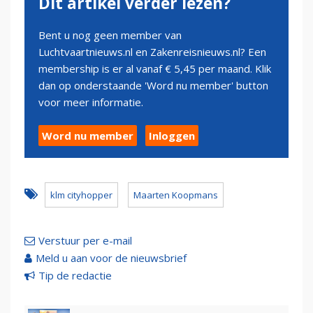
Dit artikel verder lezen?
Bent u nog geen member van
Luchtvaartnieuws.nl en Zakenreisnieuws.nl? Een
membership is er al vanaf € 5,45 per maand. Klik
dan op onderstaande 'Word nu member' button
voor meer informatie.
Word nu member
Inloggen
klm cityhopper
Maarten Koopmans
Verstuur per e-mail
Meld u aan voor de nieuwsbrief
Tip de redactie