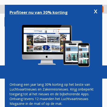
Overslaan
en
x
Digitaal Magazine
Registreer
Check in
naar
Profiteer nu van 30% korting
de
inhoud
gaan
Magazine
Podcasts
Vacatures
Toggl
naviga
Ontvang een jaar lang 30% korting op het beste van
Luchtvaartnieuws en Zakenreisnieuws. Krijg onbeperkt
toegang tot al het nieuws en de bijbehorende Apps.
BRAZILIAANSE SAMBA: KLM
Ontvang tevens 12 maanden het Luchtvaartnieuws
CITYHOPPER GAAT EMBRAER-
Magazine in de mail of op de mat.