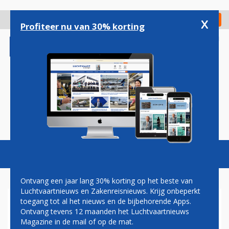
Overslaan
en
x
Digitaal Magazine
Registreer
Check in
naar
Profiteer nu van 30% korting
de
inhoud
gaan
Magazine
Podcasts
Vacatures
Toggl
naviga
Ontvang een jaar lang 30% korting op het beste van
Luchtvaartnieuws en Zakenreisnieuws. Krijg onbeperkt
toegang tot al het nieuws en de bijbehorende Apps.
BRITISH AIRWAYS
Ontvang tevens 12 maanden het Luchtvaartnieuws
ANNULEERT ENKELE
Magazine in de mail of op de mat.