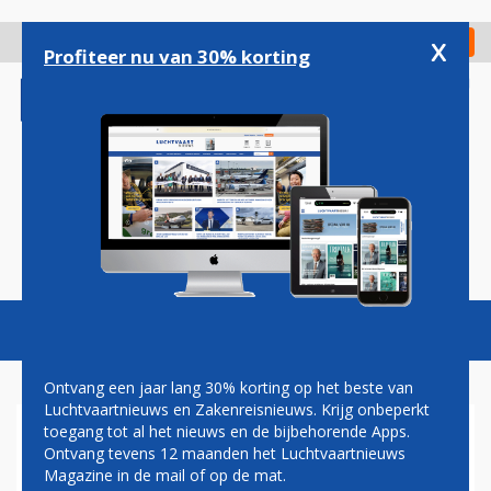
Overslaan
en
x
Digitaal Magazine
Registreer
Check in
naar
Profiteer nu van 30% korting
de
inhoud
gaan
Magazine
Podcasts
Vacatures
Toggl
naviga
Ontvang een jaar lang 30% korting op het beste van
Luchtvaartnieuws en Zakenreisnieuws. Krijg onbeperkt
toegang tot al het nieuws en de bijbehorende Apps.
CABINEBONDEN KLM
Ontvang tevens 12 maanden het Luchtvaartnieuws
SCHORTEN ULTIMATUM OP
Magazine in de mail of op de mat.