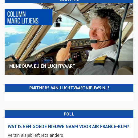
MIJNBOUW, EU EN LUCHTVAART
PARTNERS VAN LUCHTVAARTNIEUWS.NL!
POLL
WAT IS EEN GOEDE NIEUWE NAAM VOOR AIR FRANCE-KLM?
Verzin alsjeblieft iets anders