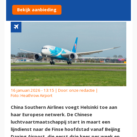
LIJNDIENST NAAR HELSINKI
Bekijk aanbieding
16 januari 2026 - 13:15 | Door:
onze redactie
|
Foto: Heathrow Airport
China Southern Airlines voegt Helsinki toe aan
haar Europese netwerk. De Chinese
luchtvaartmaatschappij start in maart een
lijndienst naar de Finse hoofdstad vanaf Beijing
Daxing Airport, die eerst drie keer per week en