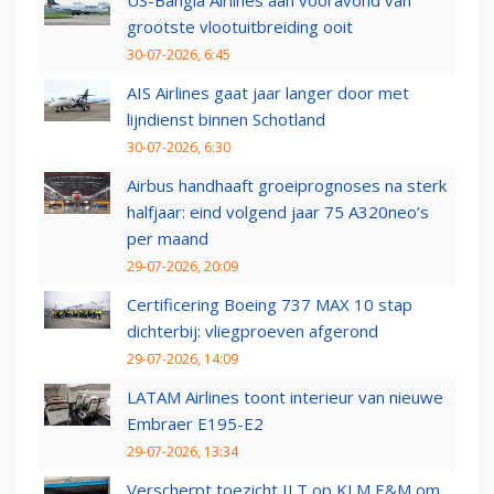
US-Bangla Airlines aan vooravond van
grootste vlootuitbreiding ooit
30-07-2026, 6:45
AIS Airlines gaat jaar langer door met
lijndienst binnen Schotland
30-07-2026, 6:30
Airbus handhaaft groeiprognoses na sterk
halfjaar: eind volgend jaar 75 A320neo’s
per maand
29-07-2026, 20:09
Certificering Boeing 737 MAX 10 stap
dichterbij: vliegproeven afgerond
29-07-2026, 14:09
LATAM Airlines toont interieur van nieuwe
Embraer E195-E2
29-07-2026, 13:34
Verscherpt toezicht ILT op KLM E&M om