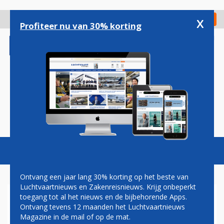
Overslaan
en
x
Digitaal Magazine
Registreer
Check in
naar
Profiteer nu van 30% korting
de
inhoud
gaan
Magazine
Podcasts
Vacatures
Toggl
naviga
Ontvang een jaar lang 30% korting op het beste van
Luchtvaartnieuws en Zakenreisnieuws. Krijg onbeperkt
toegang tot al het nieuws en de bijbehorende Apps.
CHINA SOUTHERN BREIDT
Ontvang tevens 12 maanden het Luchtvaartnieuws
UIT IN EUROPA MET
Magazine in de mail of op de mat.