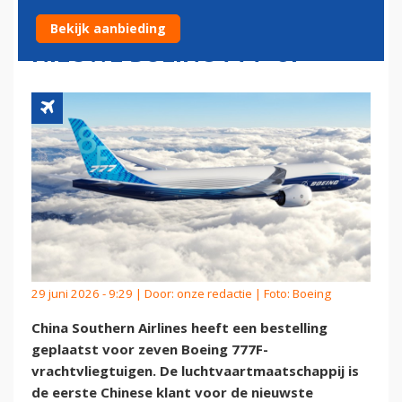
MAATSCHAPPIJ VOOR
Bekijk aanbieding
NIEUWE BOEING 777-8F
29 juni 2026 - 9:29 | Door:
onze redactie
| Foto: Boeing
China Southern Airlines heeft een bestelling
geplaatst voor zeven Boeing 777F-
vrachtvliegtuigen. De luchtvaartmaatschappij is
de eerste Chinese klant voor de nieuwste