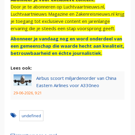
Door je te abonneren op Luchtvaartnieuws.nl,
Luchtvaartnieuws Magazine en Zakenreisnieuws.nl krijg
je toegang tot exclusieve content en jarenlange
ervaring die je steeds een stap voorsprong geeft.
Abonneer je vandaag nog en word onderdeel van
een gemeenschap die waarde hecht aan kwaliteit,
betrouwbaarheid en échte journalistiek.
Lees ook:
Airbus scoort miljardenorder van China
Eastern Airlines voor A330neo
29-06-2026, 9:21
undefined