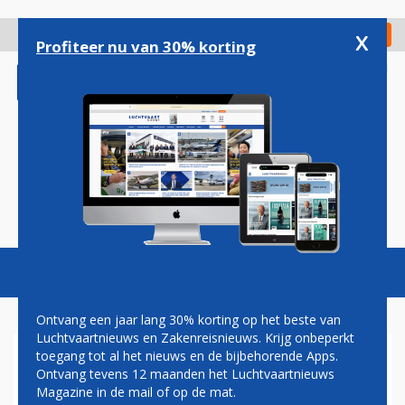
Overslaan
en
x
Digitaal Magazine
Registreer
Check in
naar
Profiteer nu van 30% korting
de
inhoud
gaan
Magazine
Podcasts
Vacatures
Toggl
naviga
Ontvang een jaar lang 30% korting op het beste van
Luchtvaartnieuws en Zakenreisnieuws. Krijg onbeperkt
toegang tot al het nieuws en de bijbehorende Apps.
CHINA SOUTHERN KIEST ALS
Ontvang tevens 12 maanden het Luchtvaartnieuws
EERSTE CHINESE
Magazine in de mail of op de mat.