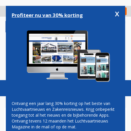
Overslaan
en
x
Digitaal Magazine
Registreer
Check in
naar
Profiteer nu van 30% korting
de
inhoud
gaan
Magazine
Podcasts
Vacatures
Toggl
naviga
Ontvang een jaar lang 30% korting op het beste van
Luchtvaartnieuws en Zakenreisnieuws. Krijg onbeperkt
toegang tot al het nieuws en de bijbehorende Apps.
CORENDON LANGER MET
Ontvang tevens 12 maanden het Luchtvaartnieuws
GEHUURDE AIRBUS A350
Magazine in de mail of op de mat.