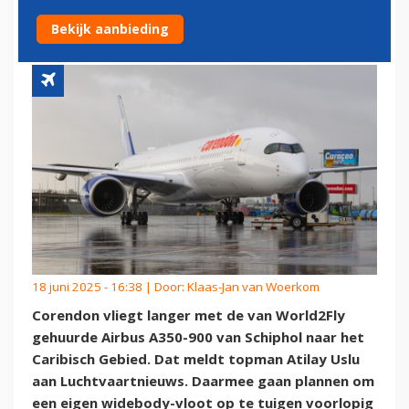
NAAR DE ANTILLEN
Bekijk aanbieding
18 juni 2025 - 16:38 | Door:
Klaas-Jan van Woerkom
Corendon vliegt langer met de van World2Fly
gehuurde Airbus A350-900 van Schiphol naar het
Caribisch Gebied. Dat meldt topman Atilay Uslu
aan Luchtvaartnieuws. Daarmee gaan plannen om
een eigen widebody-vloot op te tuigen voorlopig