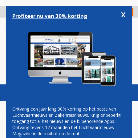
Overslaan
en
x
Digitaal Magazine
Registreer
Check in
naar
Profiteer nu van 30% korting
de
inhoud
gaan
Magazine
Podcasts
Vacatures
Toggl
naviga
Ontvang een jaar lang 30% korting op het beste van
Luchtvaartnieuws en Zakenreisnieuws. Krijg onbeperkt
toegang tot al het nieuws en de bijbehorende Apps.
DEFINITIEF GEEN AIRBUS
Ontvang tevens 12 maanden het Luchtvaartnieuws
A350'S VOOR KLM; MEER
Magazine in de mail of op de mat.