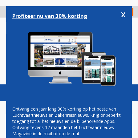
Overslaan
en
x
Digitaal Magazine
Registreer
Check in
naar
Profiteer nu van 30% korting
de
inhoud
gaan
Magazine
Podcasts
Vacatures
Toggl
naviga
Ontvang een jaar lang 30% korting op het beste van
Luchtvaartnieuws en Zakenreisnieuws. Krijg onbeperkt
toegang tot al het nieuws en de bijbehorende Apps.
DELTA IN OKTOBER VOOR
Ontvang tevens 12 maanden het Luchtvaartnieuws
HET LAATST MET MINDER
Magazine in de mail of op de mat.