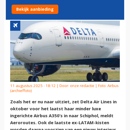
LUXE A350 NAAR SCHIPHOL
Bekijk aanbieding
11 augustus 2025 - 18:12 | Door:
onze redactie
| Foto: Airbus
(archieffoto)
Zoals het er nu naar uitziet, zet Delta Air Lines in
oktober voor het laatst haar minder luxe
ingerichte Airbus A350’s in naar Schiphol, meldt
Aeroroutes. Ook de laatste ex-LATAM-kisten
worden daarna voorzien van een nieuw interieur.