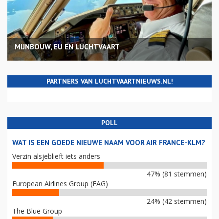
MIJNBOUW, EU EN LUCHTVAART
PARTNERS VAN LUCHTVAARTNIEUWS.NL!
POLL
WAT IS EEN GOEDE NIEUWE NAAM VOOR AIR FRANCE-KLM?
Verzin alsjeblieft iets anders
47% (81 stemmen)
European Airlines Group (EAG)
24% (42 stemmen)
The Blue Group