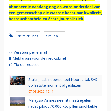
Abonneer je vandaag nog en word onderdeel van
een gemeenschap die waarde hecht aan kwaliteit,
betrouwbaarheid en échte journalistiek.
delta air lines
airbus a350
Verstuur per e-mail
Meld u aan voor de nieuwsbrief
Tip de redactie
Staking cabinepersoneel Noorse tak SAS
op laatste moment afgeblazen
07-08-2026, 15:11
Malaysia Airlines neemt maatregelen
nadat piloot 70.000 xtc-pillen smokkelde