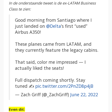
In de onderstaande tweet is de ex-LATAM Business
Class te zien:
Good morning from Santiago where I
just landed on
@Delta
’s first “used”
Airbus A350!
These planes came from LATAM, and
they currently feature the legacy cabins.
That said, color me impressed — I
actually liked the seats!
Full dispatch coming shortly. Stay
tuned ✍️
pic.twitter.com/2PnZD8p4jB
— Zach Griff (@_ZachGriff)
June 22, 2022
Even dit: