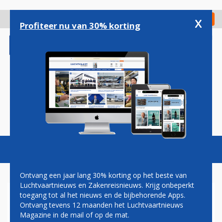
Overslaan
en
x
Digitaal Magazine
Registreer
Check in
naar
Profiteer nu van 30% korting
de
inhoud
gaan
Magazine
Podcasts
Vacatures
Toggl
naviga
Ontvang een jaar lang 30% korting op het beste van
Luchtvaartnieuws en Zakenreisnieuws. Krijg onbeperkt
toegang tot al het nieuws en de bijbehorende Apps.
DUITSE
Ontvang tevens 12 maanden het Luchtvaartnieuws
CONSUMENTENORGANISATIES
Magazine in de mail of op de mat.