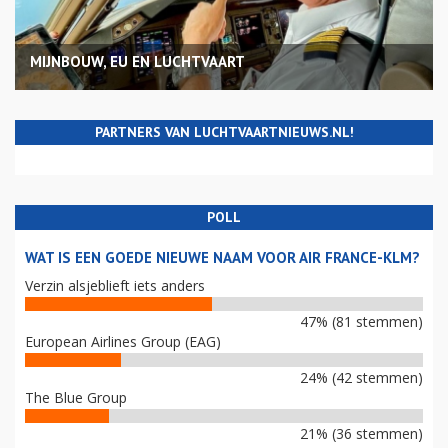
MIJNBOUW, EU EN LUCHTVAART
PARTNERS VAN LUCHTVAARTNIEUWS.NL!
POLL
WAT IS EEN GOEDE NIEUWE NAAM VOOR AIR FRANCE-KLM?
Verzin alsjeblieft iets anders
47% (81 stemmen)
European Airlines Group (EAG)
24% (42 stemmen)
The Blue Group
21% (36 stemmen)