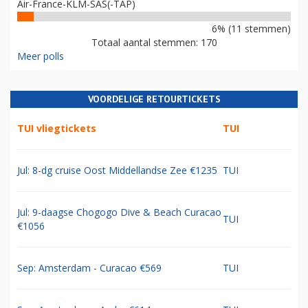
Air-France-KLM-SAS(-TAP)
6% (11 stemmen)
Totaal aantal stemmen: 170
Meer polls
VOORDELIGE RETOURTICKETS
TUI vliegtickets
TUI
Jul: 8-dg cruise Oost Middellandse Zee €1235
TUI
Jul: 9-daagse Chogogo Dive & Beach Curacao
TUI
€1056
Sep: Amsterdam - Curacao €569
TUI