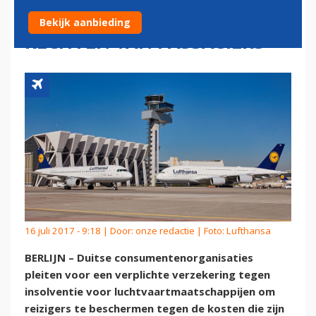
WILLEN BESCHERMING
Bekijk aanbieding
RECHTEN VAN PASSAGIERS
16 juli 2017 - 9:18 | Door:
onze redactie
| Foto: Lufthansa
BERLIJN – Duitse consumentenorganisaties
pleiten voor een verplichte verzekering tegen
insolventie voor luchtvaartmaatschappijen om
reizigers te beschermen tegen de kosten die zijn