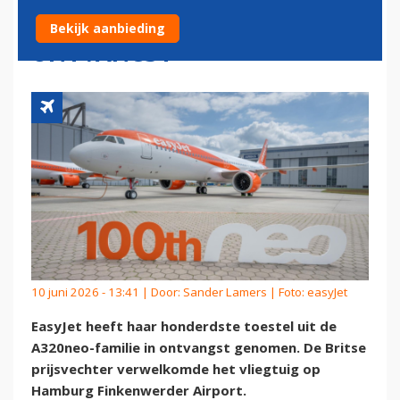
A320NEO-FAMILIE IN
Bekijk aanbieding
ONTVANGST
10 juni 2026 - 13:41 | Door:
Sander Lamers
| Foto: easyJet
EasyJet heeft haar honderdste toestel uit de
A320neo-familie in ontvangst genomen. De Britse
prijsvechter verwelkomde het vliegtuig op
Hamburg Finkenwerder Airport.