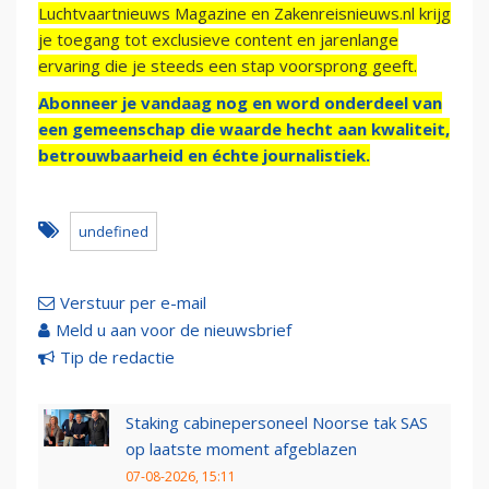
Luchtvaartnieuws Magazine en Zakenreisnieuws.nl krijg
je toegang tot exclusieve content en jarenlange
ervaring die je steeds een stap voorsprong geeft.
Abonneer je vandaag nog en word onderdeel van
een gemeenschap die waarde hecht aan kwaliteit,
betrouwbaarheid en échte journalistiek.
undefined
Verstuur per e-mail
Meld u aan voor de nieuwsbrief
Tip de redactie
Staking cabinepersoneel Noorse tak SAS
op laatste moment afgeblazen
07-08-2026, 15:11