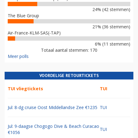
24% (42 stemmen)
The Blue Group
21% (36 stemmen)
Air-France-KLM-SAS(-TAP)
6% (11 stemmen)
Totaal aantal stemmen: 170
Meer polls
VOORDELIGE RETOURTICKETS
TUI vliegtickets
TUI
Jul: 8-dg cruise Oost Middellandse Zee €1235
TUI
Jul: 9-daagse Chogogo Dive & Beach Curacao
TUI
€1056