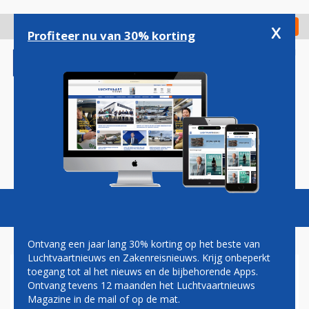
Overslaan
en
x
Digitaal Magazine
Registreer
Check in
naar
Profiteer nu van 30% korting
de
inhoud
gaan
Magazine
Podcasts
Vacatures
Toggl
naviga
Ontvang een jaar lang 30% korting op het beste van
Luchtvaartnieuws en Zakenreisnieuws. Krijg onbeperkt
toegang tot al het nieuws en de bijbehorende Apps.
EASYJET NEEMT 100STE
Ontvang tevens 12 maanden het Luchtvaartnieuws
TOESTEL UIT AIRBUS
Magazine in de mail of op de mat.