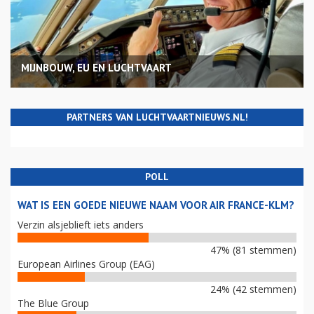
MIJNBOUW, EU EN LUCHTVAART
PARTNERS VAN LUCHTVAARTNIEUWS.NL!
POLL
WAT IS EEN GOEDE NIEUWE NAAM VOOR AIR FRANCE-KLM?
Verzin alsjeblieft iets anders
47% (81 stemmen)
European Airlines Group (EAG)
24% (42 stemmen)
The Blue Group