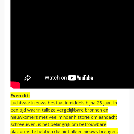
Even dit:
Luchtvaartnieuws bestaat inmiddels bijna 25 jaar. In
een tijd waarin talloze vergelijkbare bronnen en
nieuwkomers met veel minder historie om aandacht
schreeuwen, is het belangrijk om betrouwbare
platforms te hebben die niet alleen nieuws brengen,