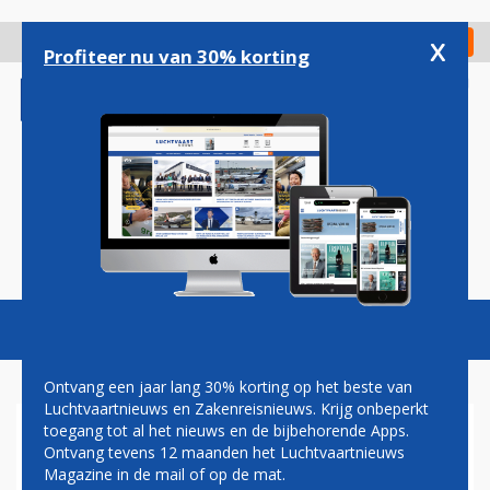
Overslaan
en
x
Digitaal Magazine
Registreer
Check in
naar
Profiteer nu van 30% korting
de
inhoud
gaan
Magazine
Podcasts
Vacatures
Toggl
naviga
Ontvang een jaar lang 30% korting op het beste van
Luchtvaartnieuws en Zakenreisnieuws. Krijg onbeperkt
toegang tot al het nieuws en de bijbehorende Apps.
EERBETOON IN MONTREAL
Ontvang tevens 12 maanden het Luchtvaartnieuws
VOOR OMGEKOMEN AIR
Magazine in de mail of op de mat.