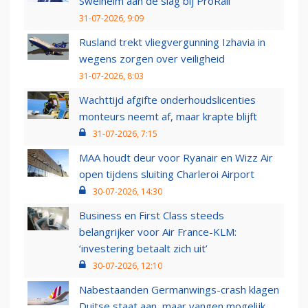
Swelheim aan de slag bij ProRail
31-07-2026, 9:09
Rusland trekt vliegvergunning Izhavia in
wegens zorgen over veiligheid
31-07-2026, 8:03
Wachttijd afgifte onderhoudslicenties
monteurs neemt af, maar krapte blijft
31-07-2026, 7:15
MAA houdt deur voor Ryanair en Wizz Air
open tijdens sluiting Charleroi Airport
30-07-2026, 14:30
Business en First Class steeds
belangrijker voor Air France-KLM:
‘investering betaalt zich uit’
30-07-2026, 12:10
Nabestaanden Germanwings-crash klagen
Duitse staat aan, maar vangen mogelijk