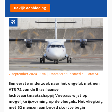
OP IJSVORMING OP VLEUGELS
Bekijk aanbieding
7 september 2024 - 8:50 | Door:
ANP / Reismedia
| Foto: ATR
Een eerste onderzoek naar het ongeluk met een
ATR 72 van de Braziliaanse
luchtvaartmaatschappij Voepass wijst op
mogelijke ijsvorming op de vleugels. Het vliegtuig
met 62 mensen aan boord stortte begin