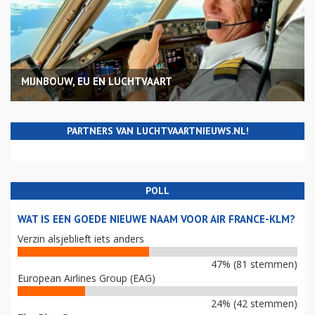
MIJNBOUW, EU EN LUCHTVAART
PARTNERS VAN LUCHTVAARTNIEUWS.NL!
POLL
WAT IS EEN GOEDE NIEUWE NAAM VOOR AIR FRANCE-KLM?
Verzin alsjeblieft iets anders
47% (81 stemmen)
European Airlines Group (EAG)
24% (42 stemmen)