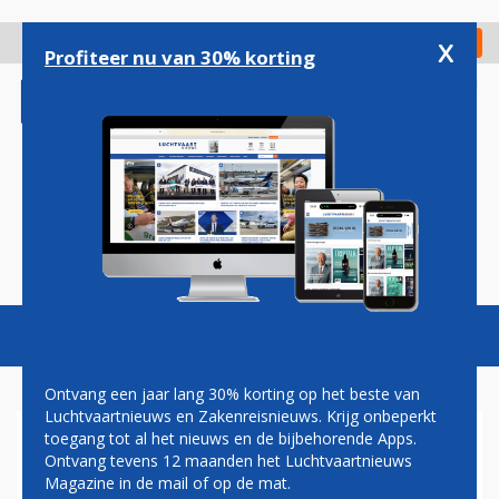
Overslaan
en
x
Digitaal Magazine
Registreer
Check in
naar
Profiteer nu van 30% korting
de
inhoud
gaan
Magazine
Podcasts
Vacatures
Toggl
naviga
Ontvang een jaar lang 30% korting op het beste van
Luchtvaartnieuws en Zakenreisnieuws. Krijg onbeperkt
toegang tot al het nieuws en de bijbehorende Apps.
EERSTE ONDERZOEK NAAR
Ontvang tevens 12 maanden het Luchtvaartnieuws
VLIEGRAMP BRAZILIË WIJST
Magazine in de mail of op de mat.