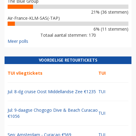
The Blue Group
21% (36 stemmen)
Air-France-KLM-SAS(-TAP)
6% (11 stemmen)
Totaal aantal stemmen: 170
Meer polls
VOORDELIGE RETOURTICKETS
TUI vliegtickets
TUI
Jul: 8-dg cruise Oost Middellandse Zee €1235
TUI
Jul: 9-daagse Chogogo Dive & Beach Curacao
TUI
€1056
Sep: Amsterdam - Curacao €569
TUI