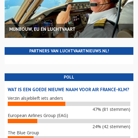
MIJNBOUW, EU EN LUCHTVAART
PARTNERS VAN LUCHTVAARTNIEUWS.NL!
POLL
WAT IS EEN GOEDE NIEUWE NAAM VOOR AIR FRANCE-KLM?
Verzin alsjeblieft iets anders
47% (81 stemmen)
European Airlines Group (EAG)
24% (42 stemmen)
The Blue Group