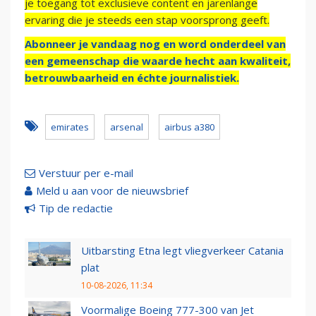
je toegang tot exclusieve content en jarenlange
ervaring die je steeds een stap voorsprong geeft.
Abonneer je vandaag nog en word onderdeel van
een gemeenschap die waarde hecht aan kwaliteit,
betrouwbaarheid en échte journalistiek.
emirates
arsenal
airbus a380
Verstuur per e-mail
Meld u aan voor de nieuwsbrief
Tip de redactie
Uitbarsting Etna legt vliegverkeer Catania
plat
10-08-2026, 11:34
Voormalige Boeing 777-300 van Jet