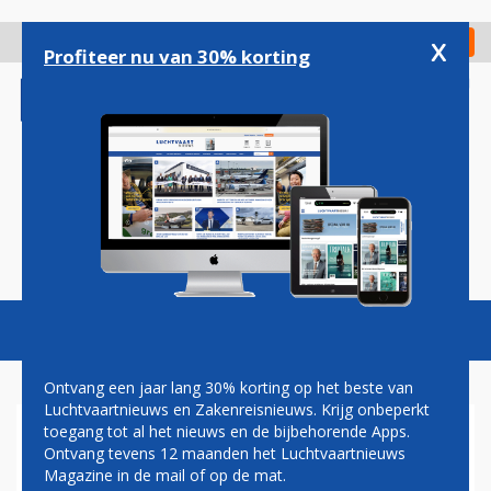
Overslaan
en
x
Digitaal Magazine
Registreer
Check in
naar
Profiteer nu van 30% korting
de
inhoud
gaan
Magazine
Podcasts
Vacatures
Toggl
naviga
Ontvang een jaar lang 30% korting op het beste van
Luchtvaartnieuws en Zakenreisnieuws. Krijg onbeperkt
toegang tot al het nieuws en de bijbehorende Apps.
EMIRATES EERT
Ontvang tevens 12 maanden het Luchtvaartnieuws
LANDSKAMPIOEN ARSENAL
Magazine in de mail of op de mat.