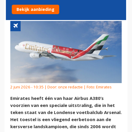
MET SPECIALE AIRBUS A380
Bekijk aanbieding
2 juni 2026 - 10:35 | Door:
onze redactie
| Foto: Emirates
Emirates heeft één van haar Airbus A380’s
voorzien van een speciale uitstraling, die in het
teken staat van de Londense voetbalclub Arsenal.
Het toestel is een vliegend eerbetoon aan de
kersverse landskampioen, die sinds 2006 wordt