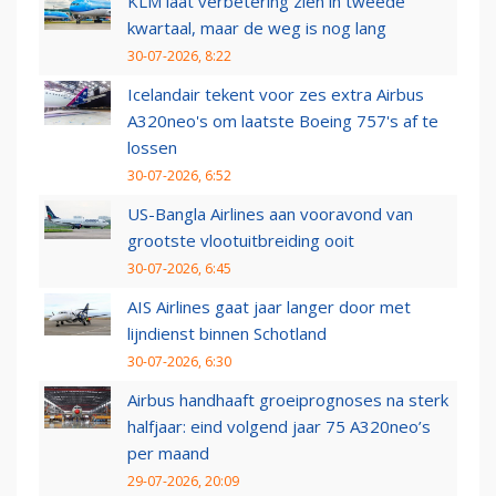
KLM laat verbetering zien in tweede
kwartaal, maar de weg is nog lang
30-07-2026, 8:22
Icelandair tekent voor zes extra Airbus
A320neo's om laatste Boeing 757's af te
lossen
30-07-2026, 6:52
US-Bangla Airlines aan vooravond van
grootste vlootuitbreiding ooit
30-07-2026, 6:45
AIS Airlines gaat jaar langer door met
lijndienst binnen Schotland
30-07-2026, 6:30
Airbus handhaaft groeiprognoses na sterk
halfjaar: eind volgend jaar 75 A320neo’s
per maand
29-07-2026, 20:09