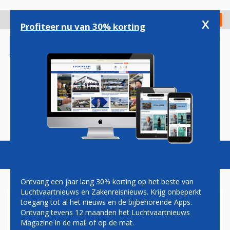
Overslaan
en
x
Digitaal Magazine
Registreer
Check in
naar
Profiteer nu van 30% korting
de
inhoud
gaan
Magazine
Podcasts
Vacatures
Toggl
naviga
Ontvang een jaar lang 30% korting op het beste van
Luchtvaartnieuws en Zakenreisnieuws. Krijg onbeperkt
toegang tot al het nieuws en de bijbehorende Apps.
EMIRATES EERT
Ontvang tevens 12 maanden het Luchtvaartnieuws
LANDSKAMPIOEN ARSENAL
Magazine in de mail of op de mat.