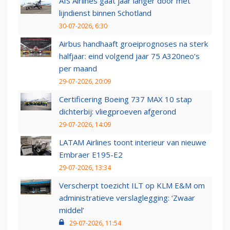
AIS Airlines gaat jaar langer door met
lijndienst binnen Schotland
30-07-2026, 6:30
Airbus handhaaft groeiprognoses na sterk
halfjaar: eind volgend jaar 75 A320neo’s
per maand
29-07-2026, 20:09
Certificering Boeing 737 MAX 10 stap
dichterbij: vliegproeven afgerond
29-07-2026, 14:09
LATAM Airlines toont interieur van nieuwe
Embraer E195-E2
29-07-2026, 13:34
Verscherpt toezicht ILT op KLM E&M om
administratieve verslaglegging: ‘Zwaar
middel’
29-07-2026, 11:54