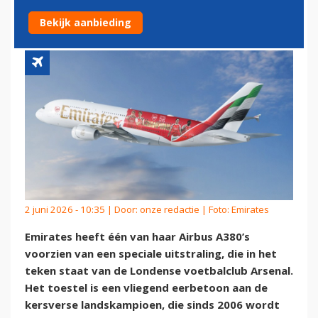
MET SPECIALE AIRBUS A380
Bekijk aanbieding
2 juni 2026 - 10:35 | Door:
onze redactie
| Foto: Emirates
Emirates heeft één van haar Airbus A380’s
voorzien van een speciale uitstraling, die in het
teken staat van de Londense voetbalclub Arsenal.
Het toestel is een vliegend eerbetoon aan de
kersverse landskampioen, die sinds 2006 wordt