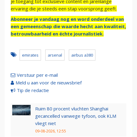
je toegang tot exclusieve content en jarenlange
ervaring die je steeds een stap voorsprong geeft.
Abonneer je vandaag nog en word onderdeel van
een gemeenschap die waarde hecht aan kwaliteit,
betrouwbaarheid en échte journalistiek.
emirates
arsenal
airbus a380
Verstuur per e-mail
Meld u aan voor de nieuwsbrief
Tip de redactie
Ruim 80 procent vluchten Shanghai
gecancelled vanwege tyfoon, ook KLM
vliegt niet
09-08-2026, 12:55