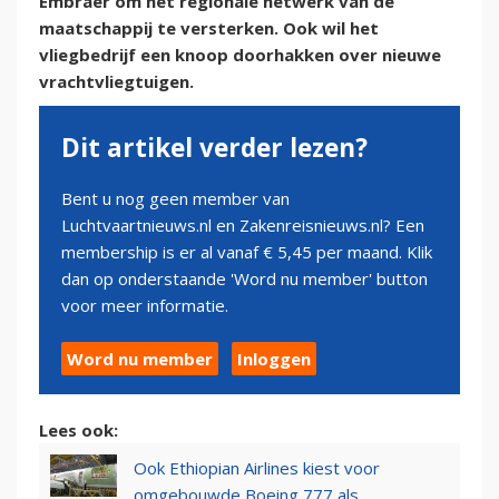
Embraer om het regionale netwerk van de
maatschappij te versterken. Ook wil het
vliegbedrijf een knoop doorhakken over nieuwe
vrachtvliegtuigen.
Dit artikel verder lezen?
Bent u nog geen member van
Luchtvaartnieuws.nl en Zakenreisnieuws.nl? Een
membership is er al vanaf € 5,45 per maand. Klik
dan op onderstaande 'Word nu member' button
voor meer informatie.
Word nu member
Inloggen
Lees ook:
Ook Ethiopian Airlines kiest voor
omgebouwde Boeing 777 als