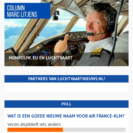
MIJNBOUW, EU EN LUCHTVAART
PARTNERS VAN LUCHTVAARTNIEUWS.NL!
POLL
WAT IS EEN GOEDE NIEUWE NAAM VOOR AIR FRANCE-KLM?
Verzin alsjeblieft iets anders