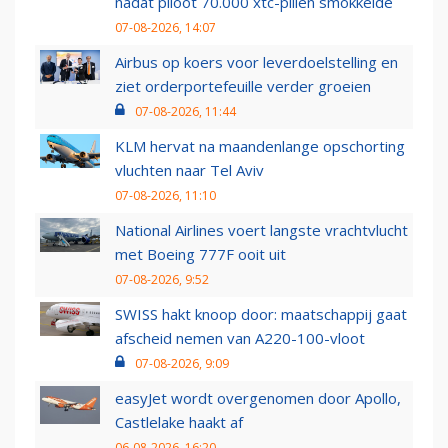
nadat piloot 70.000 xtc-pillen smokkelde
07-08-2026, 14:07
Airbus op koers voor leverdoelstelling en
ziet orderportefeuille verder groeien
07-08-2026, 11:44
KLM hervat na maandenlange opschorting
vluchten naar Tel Aviv
07-08-2026, 11:10
National Airlines voert langste vrachtvlucht
met Boeing 777F ooit uit
07-08-2026, 9:52
SWISS hakt knoop door: maatschappij gaat
afscheid nemen van A220-100-vloot
07-08-2026, 9:09
easyJet wordt overgenomen door Apollo,
Castlelake haakt af
06-08-2026, 16:20