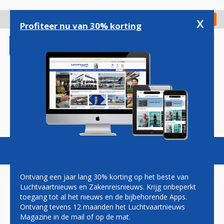
Overslaan
en
x
Digitaal Magazine
Registreer
Check in
naar
Profiteer nu van 30% korting
de
inhoud
gaan
Magazine
Podcasts
Vacatures
Toggl
naviga
Ontvang een jaar lang 30% korting op het beste van
Luchtvaartnieuws en Zakenreisnieuws. Krijg onbeperkt
toegang tot al het nieuws en de bijbehorende Apps.
ETHOPIAN AIRLINES AAST OP
Ontvang tevens 12 maanden het Luchtvaartnieuws
BESTELLING VAN 25
Magazine in de mail of op de mat.