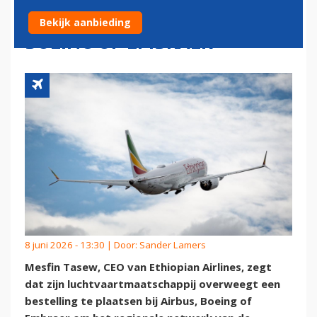
VLIEGTUIGEN BIJ AIRBUS,
Bekijk aanbieding
BOEING OF EMBRAER
8 juni 2026 - 13:30 | Door:
Sander Lamers
Mesfin Tasew, CEO van Ethiopian Airlines, zegt
dat zijn luchtvaartmaatschappij overweegt een
bestelling te plaatsen bij Airbus, Boeing of