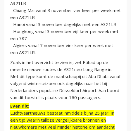
A321LR
- Chiang Mai vanaf 3 november vier keer per week met
een A321LR
- Hanoi vanaf 3 november dagelijks met een A321LR
- Hongkong vanaf 3 november vijf keer per week met
een 787
- Algiers vanaf 7 november vier keer per week met
een A321LR.
Zoals in het overzicht te zien is, zet Etihad op de
meeste nieuwe routes de A321neo Long Range in.
Met dit type komt de maatschappij uit Abu Dhabi vanaf
volgend winterseizoen ook dagelijks naar het bij
Nederlanders populaire Düsseldorf Airport. Aan boord
van dit toestel is plaats voor 160 passagiers.
Even dit:
Luchtvaartnieuws bestaat inmiddels bijna 25 jaar. In
een tijd waarin talloze vergelijkbare bronnen en
nieuwkomers met veel minder historie om aandacht