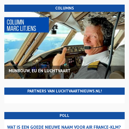
COLUMNS
MIJNBOUW, EU EN LUCHTVAART
PARTNERS VAN LUCHTVAARTNIEUWS.NL!
POLL
WAT IS EEN GOEDE NIEUWE NAAM VOOR AIR FRANCE-KLM?