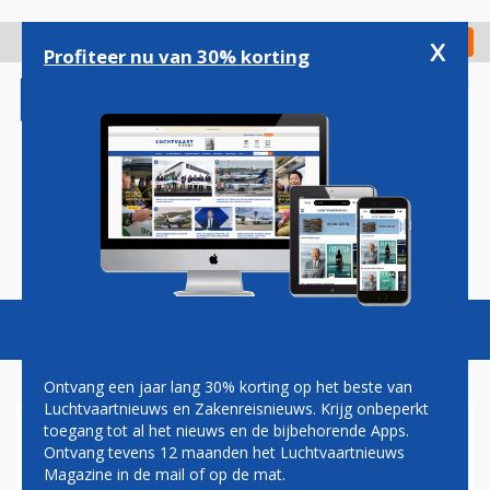
Overslaan
en
x
Digitaal Magazine
Registreer
Check in
naar
Profiteer nu van 30% korting
de
inhoud
gaan
Magazine
Podcasts
Vacatures
Toggl
naviga
Ontvang een jaar lang 30% korting op het beste van
Luchtvaartnieuws en Zakenreisnieuws. Krijg onbeperkt
toegang tot al het nieuws en de bijbehorende Apps.
ETIHAD KONDIGT 10 NIEUWE
Ontvang tevens 12 maanden het Luchtvaartnieuws
LIJNDIENSTEN AAN
Magazine in de mail of op de mat.