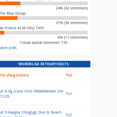
24% (42 stemmen)
The Blue Group
21% (36 stemmen)
Air-France-KLM-SAS(-TAP)
6% (11 stemmen)
Totaal aantal stemmen: 170
Meer polls
VOORDELIGE RETOURTICKETS
TUI vliegtickets
TUI
Jul: 8-dg cruise Oost Middellandse Zee
TUI
€1235
Jul: 9-daagse Chogogo Dive & Beach
TUI