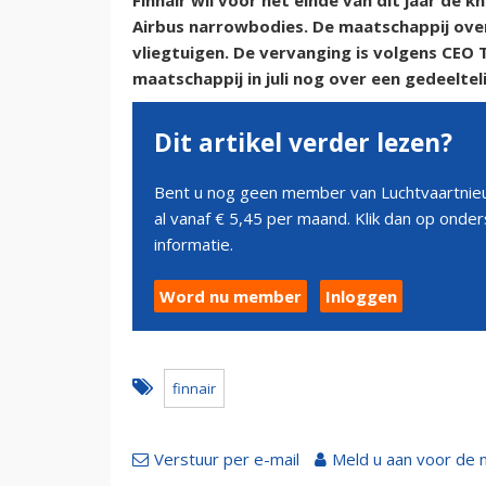
Finnair wil voor het einde van dit jaar de
Airbus narrowbodies. De maatschappij over
vliegtuigen. De vervanging is volgens CEO 
maatschappij in juli nog over een gedeeltel
Dit artikel verder lezen?
Bent u nog geen member van Luchtvaartnieu
al vanaf € 5,45 per maand. Klik dan op ond
informatie.
Word nu member
Inloggen
finnair
Verstuur per e-mail
Meld u aan voor de 