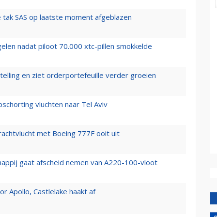
 tak SAS op laatste moment afgeblazen
elen nadat piloot 70.000 xtc-pillen smokkelde
elling en ziet orderportefeuille verder groeien
chorting vluchten naar Tel Aviv
vrachtvlucht met Boeing 777F ooit uit
happij gaat afscheid nemen van A220-100-vloot
 Apollo, Castlelake haakt af