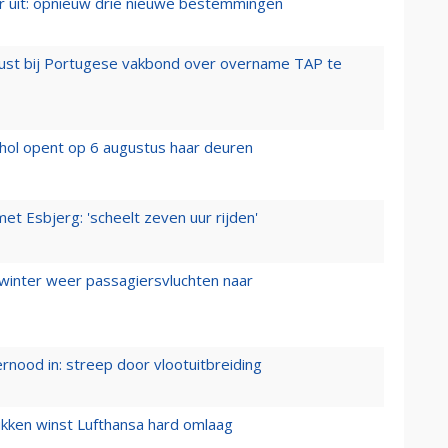
er uit: opnieuw drie nieuwe bestemmingen
rust bij Portugese vakbond over overname TAP te
hol opent op 6 augustus haar deuren
t Esbjerg: 'scheelt zeven uur rijden'
 winter weer passagiersvluchten naar
ernood in: streep door vlootuitbreiding
ukken winst Lufthansa hard omlaag