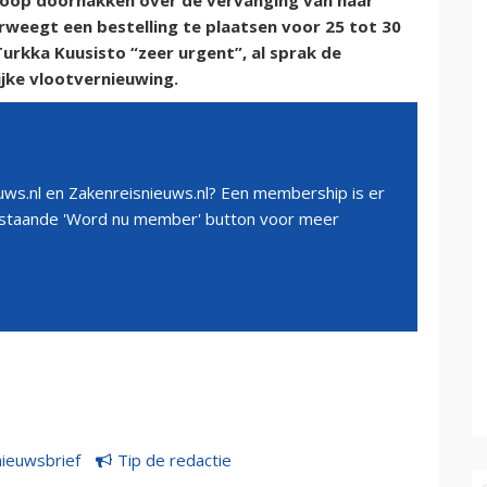
 knoop doorhakken over de vervanging van haar
weegt een bestelling te plaatsen voor 25 tot 30
Turkka Kuusisto “zeer urgent”, al sprak de
ijke vlootvernieuwing.
ws.nl en Zakenreisnieuws.nl? Een membership is er
erstaande 'Word nu member' button voor meer
nieuwsbrief
Tip de redactie