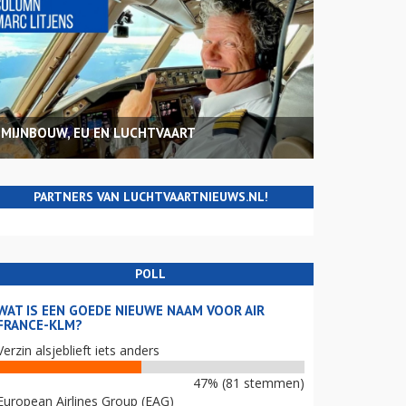
MIJNBOUW, EU EN LUCHTVAART
PARTNERS VAN LUCHTVAARTNIEUWS.NL!
POLL
WAT IS EEN GOEDE NIEUWE NAAM VOOR AIR
FRANCE-KLM?
Verzin alsjeblieft iets anders
47% (81 stemmen)
European Airlines Group (EAG)