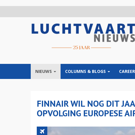
Overslaan
en
naar
de
inhoud
gaan
NIEUWS
COLUMNS & BLOGS
CAREER
FINNAIR WIL NOG DIT JA
OPVOLGING EUROPESE AI