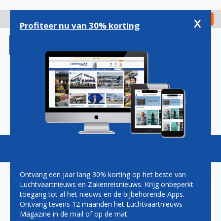
Overslaan
en
x
Digitaal Magazine
Registreer
Check in
naar
Profiteer nu van 30% korting
de
inhoud
gaan
Magazine
Podcasts
Vacatures
Toggl
naviga
Ontvang een jaar lang 30% korting op het beste van
Luchtvaartnieuws en Zakenreisnieuws. Krijg onbeperkt
toegang tot al het nieuws en de bijbehorende Apps.
FORSE SCHADEVERGOEDING
Ontvang tevens 12 maanden het Luchtvaartnieuws
VOOR FAMILIE SLACHTOFFER
Magazine in de mail of op de mat.