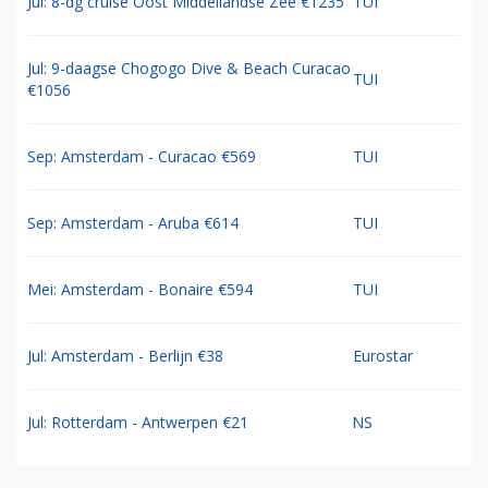
Jul: 8-dg cruise Oost Middellandse Zee €1235
TUI
Jul: 9-daagse Chogogo Dive & Beach Curacao
TUI
€1056
Sep: Amsterdam - Curacao €569
TUI
Sep: Amsterdam - Aruba €614
TUI
Mei: Amsterdam - Bonaire €594
TUI
Jul: Amsterdam - Berlijn €38
Eurostar
Jul: Rotterdam - Antwerpen €21
NS