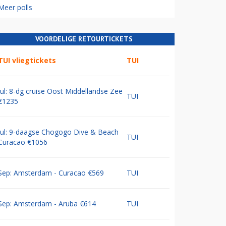
Meer polls
VOORDELIGE RETOURTICKETS
TUI vliegtickets
TUI
Jul: 8-dg cruise Oost Middellandse Zee
TUI
€1235
Jul: 9-daagse Chogogo Dive & Beach
TUI
Curacao €1056
Sep: Amsterdam - Curacao €569
TUI
Sep: Amsterdam - Aruba €614
TUI