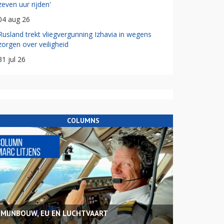
zeven uur rijden'
04 aug 26
Rusland trekt vliegvergunning Izhavia in wegens
zorgen over veiligheid
31 jul 26
COLUMNS
MIJNBOUW, EU EN LUCHTVAART