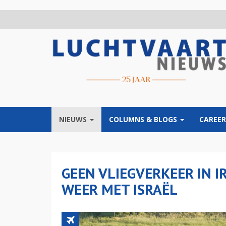
Overslaan
en
naar
de
inhoud
gaan
NIEUWS
COLUMNS & BLOGS
CAREER
GEEN VLIEGVERKEER IN 
WEER MET ISRAËL