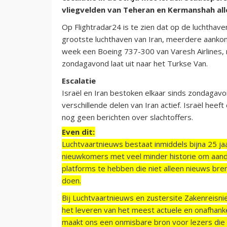
vliegvelden van Teheran en Kermanshah al
Op Flightradar24 is te zien dat op de luchthav
grootste luchthaven van Iran, meerdere aanko
week een Boeing 737-300 van Varesh Airlines, 
zondagavond laat uit naar het Turkse Van.
Escalatie
Israël en Iran bestoken elkaar sinds zondagavo
verschillende delen van Iran actief. Israël heef
nog geen berichten over slachtoffers.
Even dit:
Luchtvaartnieuws bestaat inmiddels bijna 25 jaa
nieuwkomers met veel minder historie om aand
platforms te hebben die niet alleen nieuws bre
doen.
Bij Luchtvaartnieuws en zustersite Zakenreisn
het leveren van het meest actuele en onafhankel
maakt ons een onmisbare bron voor lezers die g