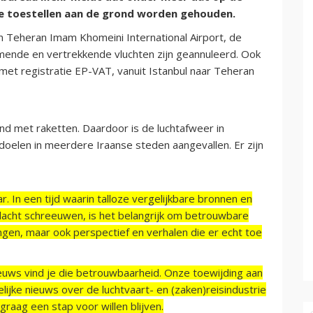
le toestellen aan de grond worden gehouden.
en Teheran Imam Khomeini International Airport, de
mende en vertrekkende vluchten zijn geannuleerd. Ook
met registratie EP-VAT, vanuit Istanbul naar Teheran
nd met raketten. Daardoor is de luchtafweer in
t doelen in meerdere Iraanse steden aangevallen. Er zijn
r. In een tijd waarin talloze vergelijkbare bronnen en
acht schreeuwen, is het belangrijk om betrouwbare
ngen, maar ook perspectief en verhalen die er echt toe
ieuws vind je die betrouwbaarheid. Onze toewijding aan
ijke nieuws over de luchtvaart- en (zaken)reisindustrie
raag een stap voor willen blijven.