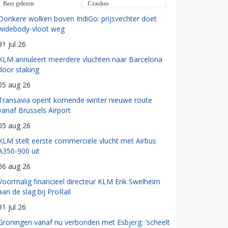
Best gelezen
Crashes
Donkere wolken boven IndiGo: prijsvechter doet
widebody-vloot weg
31 jul 26
KLM annuleert meerdere vluchten naar Barcelona
door staking
05 aug 26
Transavia opent komende winter nieuwe route
vanaf Brussels Airport
05 aug 26
KLM stelt eerste commerciële vlucht met Airbus
A350-900 uit
06 aug 26
Voormalig financieel directeur KLM Erik Swelheim
aan de slag bij ProRail
31 jul 26
Groningen vanaf nu verbonden met Esbjerg: 'scheelt