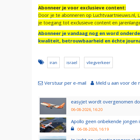
Abonneer je voor exclusieve content:
Door je te abonneren op Luchtvaartnieuws.nl, 
je toegang tot exclusieve content en jarenlang
Abonneer je vandaag nog en word onderde
kwaliteit, betrouwbaarheid en échte journa
iran
israel
vliegverkeer
Verstuur per e-mail
Meld u aan voor de 
easyJet wordt overgenomen door
06-08-2026, 16:20
Apollo geen onbekende jongen i
06-08-2026, 16:19
In jacht op vakantiegangers slui