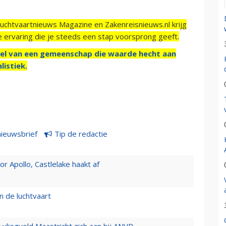
Luchtvaartnieuws Magazine en Zakenreisnieuws.nl krijg
e ervaring die je steeds een stap voorsprong geeft.
el van een gemeenschap die waarde hecht aan
listiek.
nieuwsbrief
Tip de redactie
 Apollo, Castlelake haakt af
n de luchtvaart
t vliegveld Maastricht zich aan bij ANVR