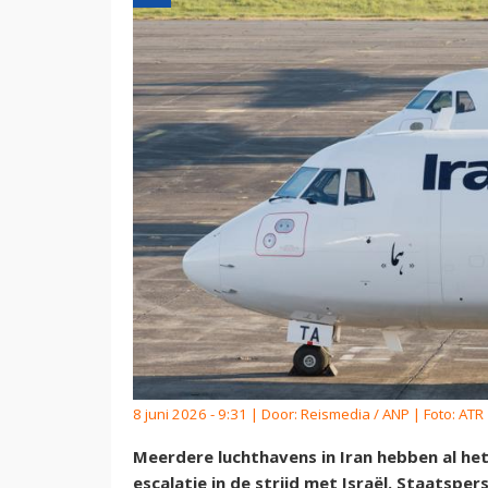
8 juni 2026 - 9:31 | Door:
Reismedia / ANP
| Foto: ATR
Meerdere luchthavens in Iran hebben al he
escalatie in de strijd met Israël. Staatsp