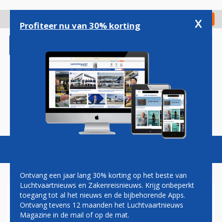
Overslaan
en
x
Digitaal Magazine
Registreer
Check in
naar
Profiteer nu van 30% korting
de
inhoud
gaan
Magazine
Podcasts
Vacatures
Toggl
naviga
Ontvang een jaar lang 30% korting op het beste van
Luchtvaartnieuws en Zakenreisnieuws. Krijg onbeperkt
toegang tot al het nieuws en de bijbehorende Apps.
GEGEVENS FREQUENTE
Ontvang tevens 12 maanden het Luchtvaartnieuws
REIZIGERS KLM EN AIR
Magazine in de mail of op de mat.