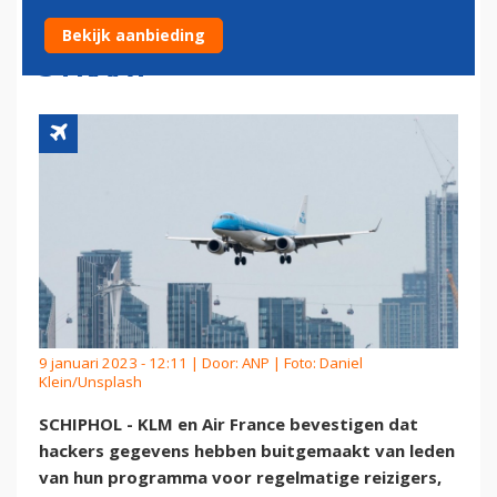
FRANCE MOGELIJK OP
Bekijk aanbieding
STRAAT
9 januari 2023 - 12:11 | Door:
ANP
| Foto: Daniel
Klein/Unsplash
SCHIPHOL - KLM en Air France bevestigen dat
hackers gegevens hebben buitgemaakt van leden
van hun programma voor regelmatige reizigers,