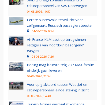
Staking dreigt komend weekend bij
cabinepersoneel van SAS Noorwegen
04-08-2026, 10:57
Eerste succesvolle testvlucht voor
zelfgemaakt Russisch passagierstoestel
04-08-2026, 9:54
Air France-KLM aast op terugwinnen
reizigers van ‘hoofdpijn bezorgend’
easyJet
04-08-2026, 7:26
Boeing mag kleinste telg 737 MAX-familie
eindelijk gaan leveren
03-08-2026, 22:54
Voorlopig akkoord tussen WestJet en
cabinepersoneel, einde staking in zicht
03-08-2026, 14:40
Turkish Airlines verplaatst komende