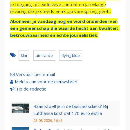
je toegang tot exclusieve content en jarenlange
ervaring die je steeds een stap voorsprong geeft.
Abonneer je vandaag nog en word onderdeel van
een gemeenschap die waarde hecht aan kwaliteit,
betrouwbaarheid en échte journalistiek.
klm
air france
flying blue
Verstuur per e-mail
Meld u aan voor de nieuwsbrief
Tip de redactie
Raamstoeltje in de businessclass? Bij
Lufthansa kost dat 170 euro extra
05-08-2026, 16:41