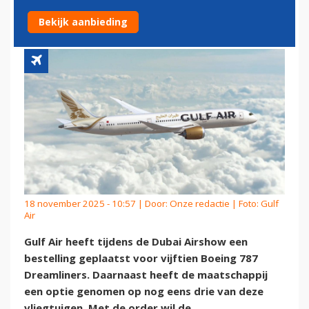
787-VLOOT VERDER UIT
Bekijk aanbieding
18 november 2025 - 10:57 | Door:
Onze redactie
| Foto: Gulf
Air
Gulf Air heeft tijdens de Dubai Airshow een
bestelling geplaatst voor vijftien Boeing 787
Dreamliners. Daarnaast heeft de maatschappij
een optie genomen op nog eens drie van deze
vliegtuigen. Met de order wil de