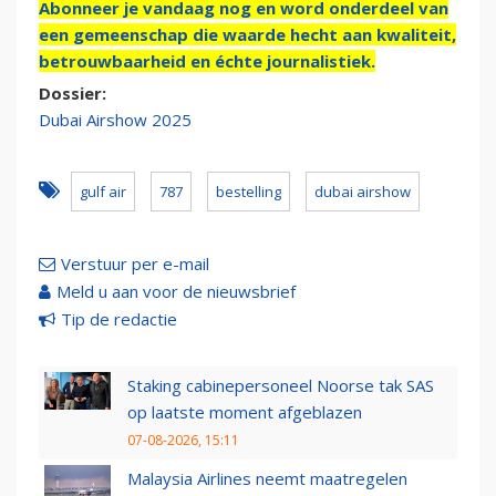
Abonneer je vandaag nog en word onderdeel van
een gemeenschap die waarde hecht aan kwaliteit,
betrouwbaarheid en échte journalistiek.
Dossier:
Dubai Airshow 2025
gulf air
787
bestelling
dubai airshow
Verstuur per e-mail
Meld u aan voor de nieuwsbrief
Tip de redactie
Staking cabinepersoneel Noorse tak SAS
op laatste moment afgeblazen
07-08-2026, 15:11
Malaysia Airlines neemt maatregelen