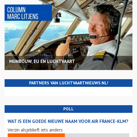
MIJNBOUW, EU EN LUCHTVAART
PARTNERS VAN LUCHTVAARTNIEUWS.NL!
POLL
WAT IS EEN GOEDE NIEUWE NAAM VOOR AIR FRANCE-KLM?
Verzin alsjeblieft iets anders