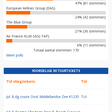
47% (81 stemmen)
European Airlines Group (EAG)
24% (42 stemmen)
The Blue Group
21% (36 stemmen)
Air-France-KLM-SAS(-TAP)
6% (11 stemmen)
Totaal aantal stemmen: 170
Meer polls
VOORDELIGE RETOURTICKETS
TUI vliegtickets
TUI
Jul: 8-dg cruise Oost Middellandse Zee €1235
TUI
Jul: 9-daagse Chogogo Dive & Beach Curacao