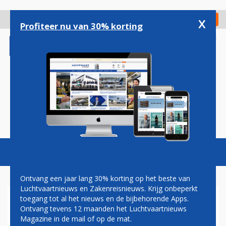
Overslaan
en
x
Digitaal Magazine
Registreer
Check in
naar
Profiteer nu van 30% korting
de
inhoud
gaan
Magazine
Podcasts
Vacatures
Toggl
naviga
Ontvang een jaar lang 30% korting op het beste van
Luchtvaartnieuws en Zakenreisnieuws. Krijg onbeperkt
toegang tot al het nieuws en de bijbehorende Apps.
GULF AIR BREIDT MET
Ontvang tevens 12 maanden het Luchtvaartnieuws
NIEUWE BESTELLING BOEING
Magazine in de mail of op de mat.