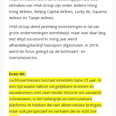
uitmaken van HNA Group zijn onder andere Hong
Kong Airlines, Beijing Capital Airlines, Lucky Air, Suparna
Airlines en Tianjin Airlines.
HNA Group deed jarenlang investeringen in tal van
grote ondernemingen wereldwijd, maar was daar lang
niet altijd succesvol in. Vorig jaar werd
afhandelingsbedrijf Swissport afgestoten. In 2018
werd de focus gelegd op de luchtvaart- en
toerismesector.
Even dit:
Luchtvaartnieuws bestaat inmiddels bijna 25 jaar. In
een tijd waarin talloze vergelijkbare bronnen en
nieuwkomers met veel minder historie om aandacht
schreeuwen, is het belangrijk om betrouwbare
platforms te hebben die niet alleen nieuws brengen,
maar ook perspectief en verhalen die er echt toe