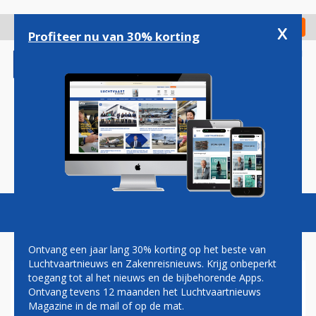
Overslaan
en
x
Digitaal Magazine
Registreer
Check in
naar
Profiteer nu van 30% korting
de
inhoud
gaan
Magazine
Podcasts
Vacatures
Toggl
naviga
Ontvang een jaar lang 30% korting op het beste van
Luchtvaartnieuws en Zakenreisnieuws. Krijg onbeperkt
toegang tot al het nieuws en de bijbehorende Apps.
HNA GROUP FAILLIET,
Ontvang tevens 12 maanden het Luchtvaartnieuws
DOCHTER HAINAN AIRLINES
Magazine in de mail of op de mat.