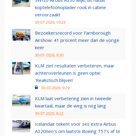
SWISS-Airbus A330 wijkt uit nadat
koptelefoonoplader rook in cabine
veroorzaakt
30-07-2026, 10:23
Bezoekersrecord voor Farnborough
Airshow: 41 procent meer dan de vorige
keer
30-07-2026, 9:30
KLM ziet resultaten verbeteren, maar
achteroverleunen is geen optie:
‘Realistisch blijven’
30-07-2026, 9:29
KLM laat verbetering zien in tweede
kwartaal, maar de weg is nog lang
30-07-2026, 8:22
Icelandair tekent voor zes extra Airbus
A320neo's om laatste Boeing 757's af te