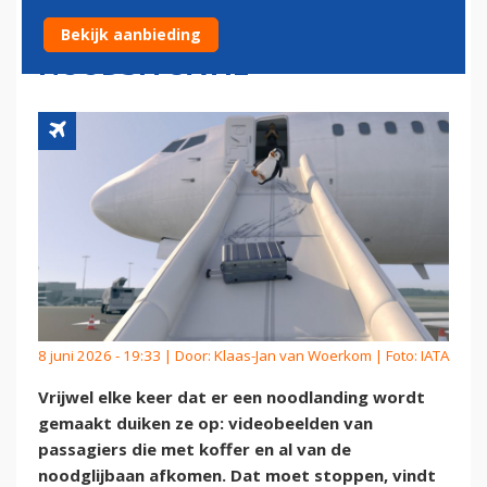
HANDBAGAGE ACHTER IN EEN
Bekijk aanbieding
NOODSITUATIE'
8 juni 2026 - 19:33 | Door:
Klaas-Jan van Woerkom
| Foto: IATA
Vrijwel elke keer dat er een noodlanding wordt
gemaakt duiken ze op: videobeelden van
passagiers die met koffer en al van de
noodglijbaan afkomen. Dat moet stoppen, vindt