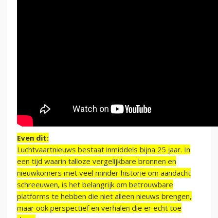
Even dit:
Luchtvaartnieuws bestaat inmiddels bijna 25 jaar. In
een tijd waarin talloze vergelijkbare bronnen en
nieuwkomers met veel minder historie om aandacht
schreeuwen, is het belangrijk om betrouwbare
platforms te hebben die niet alleen nieuws brengen,
maar ook perspectief en verhalen die er echt toe