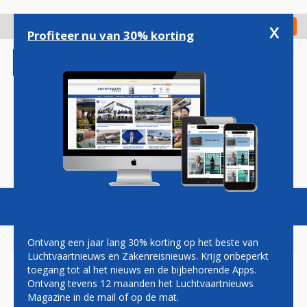
Overslaan
en
x
Digitaal Magazine
Registreer
Check in
naar
Profiteer nu van 30% korting
de
inhoud
gaan
Magazine
Podcasts
Vacatures
Toggl
naviga
Ontvang een jaar lang 30% korting op het beste van
Luchtvaartnieuws en Zakenreisnieuws. Krijg onbeperkt
toegang tot al het nieuws en de bijbehorende Apps.
IATA KOMT MET CAMPAGNE
Ontvang tevens 12 maanden het Luchtvaartnieuws
VOOR REIZIGERS: 'LAAT
Magazine in de mail of op de mat.