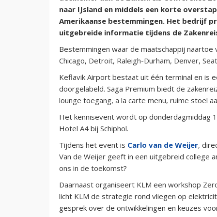
naar IJsland en middels een korte oversta
Amerikaanse bestemmingen. Het bedrijf pr
uitgebreide informatie tijdens de Zakenrei
Bestemmingen waar de maatschappij naartoe vli
Chicago, Detroit, Raleigh-Durham, Denver, Seat
Keflavik Airport bestaat uit één terminal en is
doorgelabeld. Saga Premium biedt de zakenreizige
lounge toegang, a la carte menu, ruime stoel aa
Het kennisevent wordt op donderdagmiddag 14
Hotel A4 bij Schiphol.
Tijdens het event is
Carlo van de Weijer
, dir
Van de Weijer geeft in een uitgebreid college
ons in de toekomst?
Daarnaast organiseert KLM een workshop Zero 
licht KLM de strategie rond vliegen op elektric
gesprek over de ontwikkelingen en keuzes voor