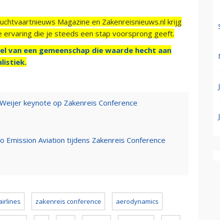
Luchtvaartnieuws Magazine en Zakenreisnieuws.nl krijg
e ervaring die je steeds een stap voorsprong geeft.
el van een gemeenschap die waarde hecht aan
listiek.
Weijer keynote op Zakenreis Conference
 Emission Aviation tijdens Zakenreis Conference
irlines
zakenreis conference
aerodynamics