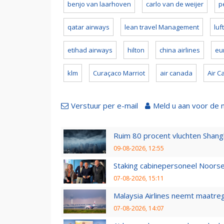
benjo van laarhoven
carlo van de weijer
p
qatar airways
lean travel Management
luf
etihad airways
hilton
china airlines
eu
klm
Curaçaco Marriot
air canada
Air C
Verstuur per e-mail
Meld u aan voor de 
Ruim 80 procent vluchten Shang
09-08-2026, 12:55
Staking cabinepersoneel Noorse
07-08-2026, 15:11
Malaysia Airlines neemt maatreg
07-08-2026, 14:07