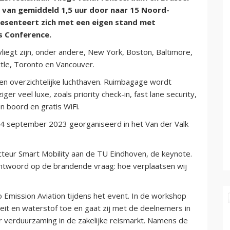
p van gemiddeld 1,5 uur door naar 15 Noord-
esenteert zich met een eigen stand met
s Conference.
egt zijn, onder andere, New York, Boston, Baltimore,
tle, Toronto en Vancouver.
 een overzichtelijke luchthaven. Ruimbagage wordt
r veel luxe, zoals priority check-in, fast lane security,
n boord en gratis WiFi.
 september 2023 georganiseerd in het Van der Valk
ecteur Smart Mobility aan de TU Eindhoven, de keynote.
 antwoord op de brandende vraag: hoe verplaatsen wij
Emission Aviation tijdens het event. In de workshop
iteit en waterstof toe en gaat zij met de deelnemers in
 verduurzaming in de zakelijke reismarkt. Namens de