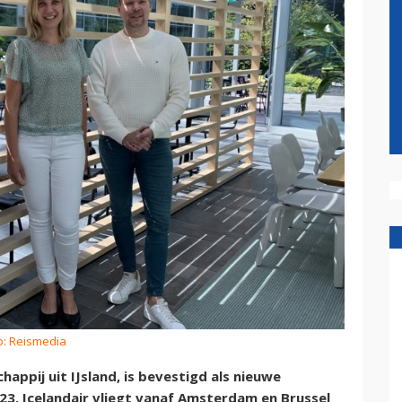
o: Reismedia
appij uit IJsland, is bevestigd als nieuwe
3. Icelandair vliegt vanaf Amsterdam en Brussel