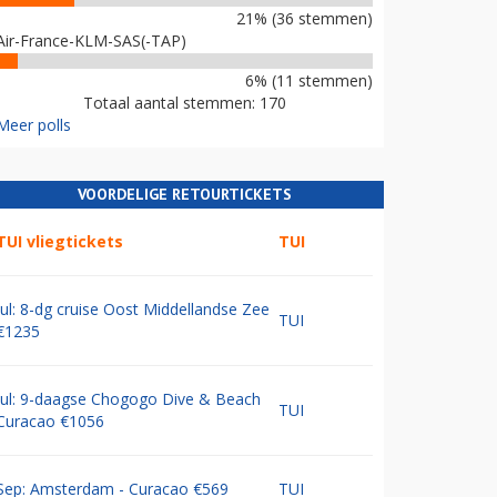
21% (36 stemmen)
Air-France-KLM-SAS(-TAP)
6% (11 stemmen)
Totaal aantal stemmen: 170
Meer polls
VOORDELIGE RETOURTICKETS
TUI vliegtickets
TUI
Jul: 8-dg cruise Oost Middellandse Zee
TUI
€1235
Jul: 9-daagse Chogogo Dive & Beach
TUI
Curacao €1056
Sep: Amsterdam - Curacao €569
TUI