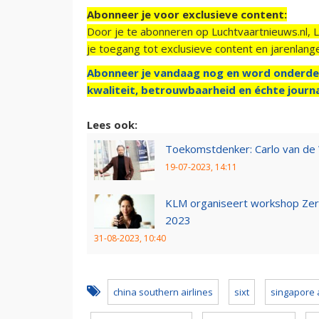
Abonneer je voor exclusieve content:
Door je te abonneren op Luchtvaartnieuws.nl, 
je toegang tot exclusieve content en jarenlang
Abonneer je vandaag nog en word onderde
kwaliteit, betrouwbaarheid en échte journa
Lees ook:
Toekomstdenker: Carlo van de 
19-07-2023, 14:11
KLM organiseert workshop Zero
2023
31-08-2023, 10:40
china southern airlines
sixt
singapore a