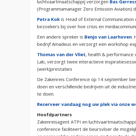
luchtvaartmaatschappij verzorgen
Bas Gerres
(Programmamanager Zero Emission Aviation) 
Petra Kok
is Head of External Communication 
bezoekers bij over hoe crisis en mediacommunic
Een andere spreker is
Benjo van Laarhoven
. 
bedrijf Amadeus en verzorgt een workshop 
Thomas van der Vliet
, health & performance
Lab, verzorgt twee interactieve inspiratiesessi
(werk)prestaties
De Zakenreis Conference op 14 september biedt
doen en verschillende bedrijven uit de industr
te doen.
Reserveer vandaag nog uw plek via onze w
Hoofdpartners
Zakenreisagent ATPI en luchtvaartmaatschappij
conference faciliteert de beursvloer de mogeli