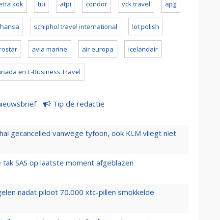
etra kok
tui
atpi
condor
vck travel
apg
thansa
schiphol travel international
lot polish
rostar
avia marine
air europa
icelandair
anada en E-Business Travel
nieuwsbrief
Tip de redactie
hai gecancelled vanwege tyfoon, ook KLM vliegt niet
 tak SAS op laatste moment afgeblazen
elen nadat piloot 70.000 xtc-pillen smokkelde