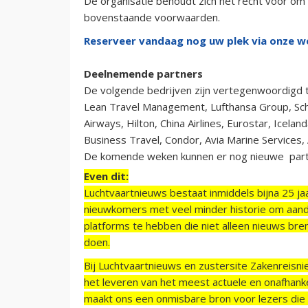
De organisatie behoudt zich het recht voor om
bovenstaande voorwaarden.
Reserveer vandaag nog uw plek via onze w
Deelnemende partners
De volgende bedrijven zijn vertegenwoordigd t
Lean Travel Management, Lufthansa Group, Schip
Airways, Hilton, China Airlines, Eurostar, Icela
Business Travel, Condor, Avia Marine Services,
De komende weken kunnen er nog nieuwe part
Even dit:
Luchtvaartnieuws bestaat inmiddels bijna 25 jaa
nieuwkomers met veel minder historie om aand
platforms te hebben die niet alleen nieuws bre
doen.
Bij Luchtvaartnieuws en zustersite Zakenreisn
het leveren van het meest actuele en onafhankel
maakt ons een onmisbare bron voor lezers die g