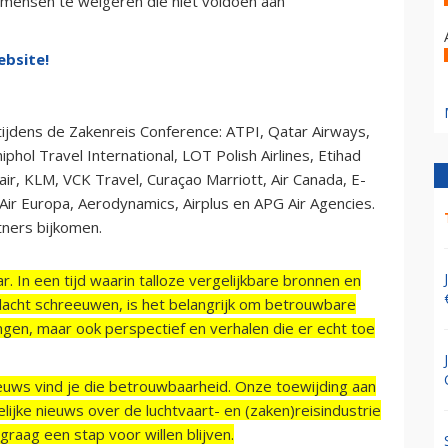
 mensen te weigeren die niet voldoen aan
ebsite!
ijdens de Zakenreis Conference: ATPI, Qatar Airways,
hol Travel International, LOT Polish Airlines, Etihad
ndair, KLM, VCK Travel, Curaçao Marriott, Air Canada, E-
 Air Europa, Aerodynamics, Airplus en APG Air Agencies.
ners bijkomen.
r. In een tijd waarin talloze vergelijkbare bronnen en
acht schreeuwen, is het belangrijk om betrouwbare
ngen, maar ook perspectief en verhalen die er echt toe
ieuws vind je die betrouwbaarheid. Onze toewijding aan
ijke nieuws over de luchtvaart- en (zaken)reisindustrie
raag een stap voor willen blijven.