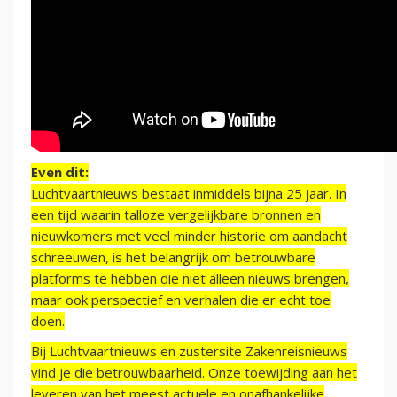
Even dit:
Luchtvaartnieuws bestaat inmiddels bijna 25 jaar. In
een tijd waarin talloze vergelijkbare bronnen en
nieuwkomers met veel minder historie om aandacht
schreeuwen, is het belangrijk om betrouwbare
platforms te hebben die niet alleen nieuws brengen,
maar ook perspectief en verhalen die er echt toe
doen.
Bij Luchtvaartnieuws en zustersite Zakenreisnieuws
vind je die betrouwbaarheid. Onze toewijding aan het
leveren van het meest actuele en onafhankelijke