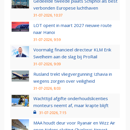
Gedeelde tweede plaats Schiphol als best
verbonden Europese luchthaven
31-07-2026, 10:37
LOT opent in maart 2027 nieuwe route
naar Hanoi
31-07-2026, 9:59
Voormalig financieel directeur KLM Erik
Swelheim aan de slag bij ProRail
31-07-2026, 9:09
Rusland trekt vliegvergunning Izhavia in
wegens zorgen over veiligheid
31-07-2026, 8:03
Wachttijd afgifte onderhoudslicenties
monteurs neemt af, maar krapte blijft
31-07-2026, 7:15
MAA houdt deur voor Ryanair en Wizz Air
open tijdens sluiting Charleroi Airport