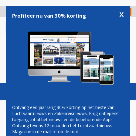
Overslaan
en
x
Digitaal Magazine
Registreer
Check in
naar
Profiteer nu van 30% korting
de
inhoud
gaan
Magazine
Podcasts
Vacatures
Toggl
naviga
Ontvang een jaar lang 30% korting op het beste van
Luchtvaartnieuws en Zakenreisnieuws. Krijg onbeperkt
toegang tot al het nieuws en de bijbehorende Apps.
IN BEELD: GARUDA
Ontvang tevens 12 maanden het Luchtvaartnieuws
INDONESIA VIERT
Magazine in de mail of op de mat.