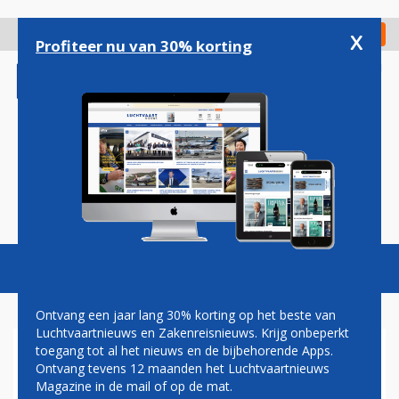
Overslaan
en
x
Digitaal Magazine
Registreer
Check in
naar
Profiteer nu van 30% korting
de
inhoud
gaan
Magazine
Podcasts
Vacatures
Toggl
naviga
Ontvang een jaar lang 30% korting op het beste van
Luchtvaartnieuws en Zakenreisnieuws. Krijg onbeperkt
toegang tot al het nieuws en de bijbehorende Apps.
INDIGO VOERT EERSTE VERRE
Ontvang tevens 12 maanden het Luchtvaartnieuws
VLUCHT UIT: GROTE STAP OP
Magazine in de mail of op de mat.