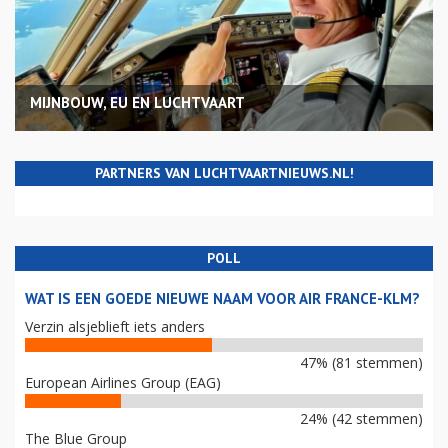
MIJNBOUW, EU EN LUCHTVAART
PARTNERS VAN LUCHTVAARTNIEUWS.NL!
POLL
WAT IS EEN GOEDE NIEUWE NAAM VOOR AIR FRANCE-KLM?
Verzin alsjeblieft iets anders
47% (81 stemmen)
European Airlines Group (EAG)
24% (42 stemmen)
The Blue Group