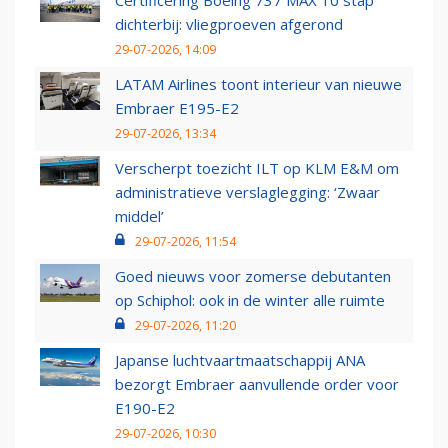
Certificering Boeing 737 MAX 10 stap
dichterbij: vliegproeven afgerond
29-07-2026, 14:09
LATAM Airlines toont interieur van nieuwe
Embraer E195-E2
29-07-2026, 13:34
Verscherpt toezicht ILT op KLM E&M om
administratieve verslaglegging: ‘Zwaar
middel’
29-07-2026, 11:54
Goed nieuws voor zomerse debutanten
op Schiphol: ook in de winter alle ruimte
29-07-2026, 11:20
Japanse luchtvaartmaatschappij ANA
bezorgt Embraer aanvullende order voor
E190-E2
29-07-2026, 10:30