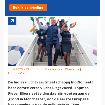
WEG NAAR WERELDFAAM
Bekijk aanbieding
1 juli 2025 - 13:30 | Door:
Klaas-Jan van Woerkom
|
Foto: IndiGo
De Indiase luchtvaartmaatschappij IndiGo heeft
haar eerste verre vlucht uitgevoerd. Topman
Pieter Elbers zette dinsdag zijn voeten aan de
grond in Manchester, dat de eerste Europese
bestemming is van de prijsvechter. “Een