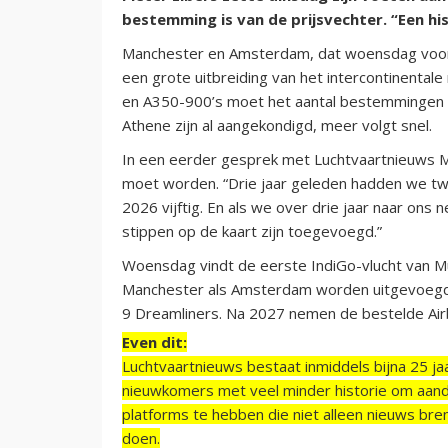
bestemming is van de prijsvechter. “Een h
Manchester en Amsterdam, dat woensdag voor
een grote uitbreiding van het intercontinentale
en A350-900’s moet het aantal bestemmingen 
Athene zijn al aangekondigd, meer volgt snel.
In een eerder gesprek met Luchtvaartnieuws M
moet worden. “Drie jaar geleden hadden we twin
2026 vijftig. En als we over drie jaar naar ons 
stippen op de kaart zijn toegevoegd.”
Woensdag vindt de eerste IndiGo-vlucht van Mu
Manchester als Amsterdam worden uitgevoegd 
9 Dreamliners. Na 2027 nemen de bestelde Air
Even dit:
Luchtvaartnieuws bestaat inmiddels bijna 25 jaa
nieuwkomers met veel minder historie om aand
platforms te hebben die niet alleen nieuws bre
doen.