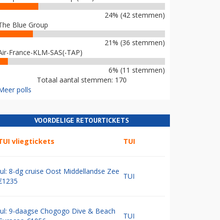
24% (42 stemmen)
The Blue Group
21% (36 stemmen)
Air-France-KLM-SAS(-TAP)
6% (11 stemmen)
Totaal aantal stemmen: 170
Meer polls
VOORDELIGE RETOURTICKETS
TUI vliegtickets
TUI
Jul: 8-dg cruise Oost Middellandse Zee
TUI
€1235
Jul: 9-daagse Chogogo Dive & Beach
TUI