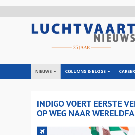
Overslaan
en
naar
de
inhoud
gaan
NIEUWS
COLUMNS & BLOGS
CAREER
INDIGO VOERT EERSTE VE
OP WEG NAAR WERELDF