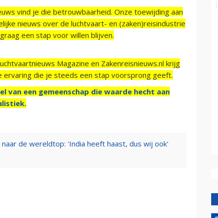
ieuws vind je die betrouwbaarheid. Onze toewijding aan
ijke nieuws over de luchtvaart- en (zaken)reisindustrie
raag een stap voor willen blijven.
Luchtvaartnieuws Magazine en Zakenreisnieuws.nl krijg
e ervaring die je steeds een stap voorsprong geeft.
el van een gemeenschap die waarde hecht aan
listiek.
 naar de wereldtop: 'India heeft haast, dus wij ook'