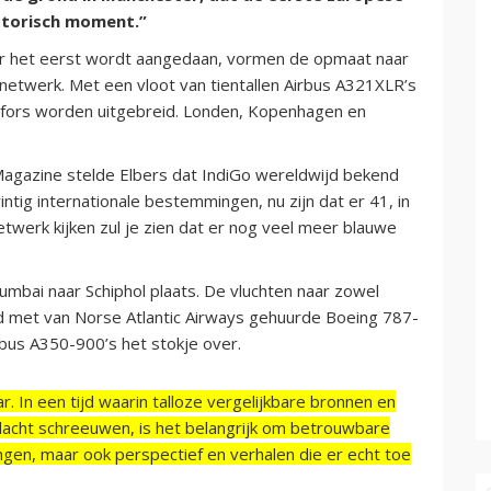
istorisch moment.”
 het eerst wordt aangedaan, vormen de opmaat naar
 netwerk. Met een vloot van tientallen Airbus A321XLR’s
fors worden uitgebreid. Londen, Kopenhagen en
agazine stelde Elbers dat IndiGo wereldwijd bekend
tig internationale bestemmingen, nu zijn dat er 41, in
netwerk kijken zul je zien dat er nog veel meer blauwe
mbai naar Schiphol plaats. De vluchten naar zowel
met van Norse Atlantic Airways gehuurde Boeing 787-
bus A350-900’s het stokje over.
r. In een tijd waarin talloze vergelijkbare bronnen en
acht schreeuwen, is het belangrijk om betrouwbare
ngen, maar ook perspectief en verhalen die er echt toe