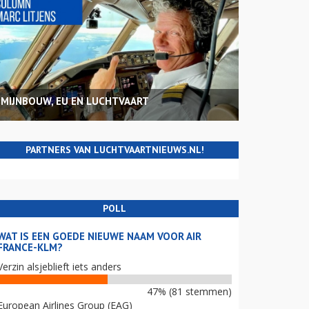
MIJNBOUW, EU EN LUCHTVAART
PARTNERS VAN LUCHTVAARTNIEUWS.NL!
POLL
WAT IS EEN GOEDE NIEUWE NAAM VOOR AIR
FRANCE-KLM?
Verzin alsjeblieft iets anders
47% (81 stemmen)
European Airlines Group (EAG)