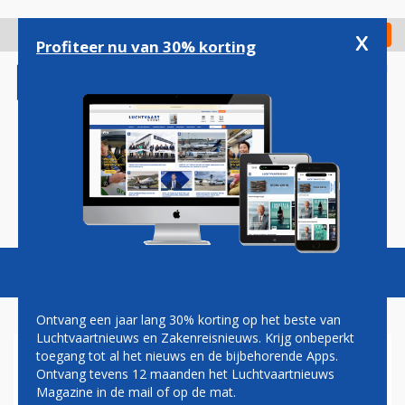
Overslaan
en
x
Digitaal Magazine
Registreer
Check in
naar
Profiteer nu van 30% korting
de
inhoud
gaan
Magazine
Podcasts
Vacatures
Toggl
naviga
Ontvang een jaar lang 30% korting op het beste van
Luchtvaartnieuws en Zakenreisnieuws. Krijg onbeperkt
toegang tot al het nieuws en de bijbehorende Apps.
ITALIË BEGINT MET
Ontvang tevens 12 maanden het Luchtvaartnieuws
VERKOOPPROCES VAN
Magazine in de mail of op de mat.