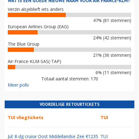
WAT IS EEN GOEDE NIEUWE NAAM VOOR AIR FRANCE-KLM?
Verzin alsjeblieft iets anders
47% (81 stemmen)
European Airlines Group (EAG)
24% (42 stemmen)
The Blue Group
21% (36 stemmen)
Air-France-KLM-SAS(-TAP)
6% (11 stemmen)
Totaal aantal stemmen: 170
Meer polls
VOORDELIGE RETOURTICKETS
TUI vliegtickets
TUI
Jul: 8-dg cruise Oost Middellandse Zee €1235
TUI