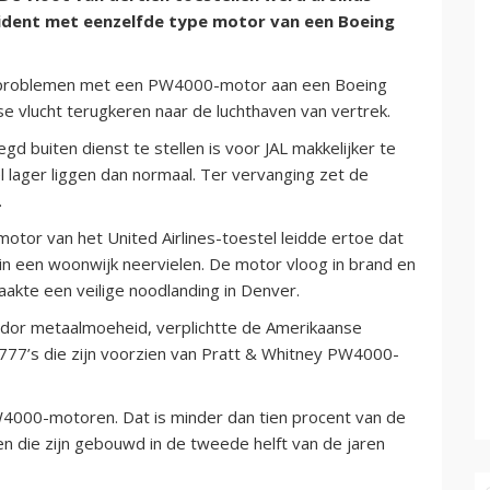
cident met eenzelfde type motor van een Boeing
t problemen met een PW4000-motor aan een Boeing
e vlucht terugkeren naar de luchthaven van vertrek.
d buiten dienst te stellen is voor JAL makkelijker te
l lager liggen dan normaal. Ter vervanging zet de
.
otor van het United Airlines-toestel leidde ertoe dat
in een woonwijk neervielen. De motor vloog in brand en
akte een veilige noodlanding in Denver.
 dor metaalmoeheid, verplichtte de Amerikaanse
 777’s die zijn voorzien van Pratt & Whitney PW4000-
PW4000-motoren. Dat is minder dan tien procent van de
en die zijn gebouwd in de tweede helft van de jaren