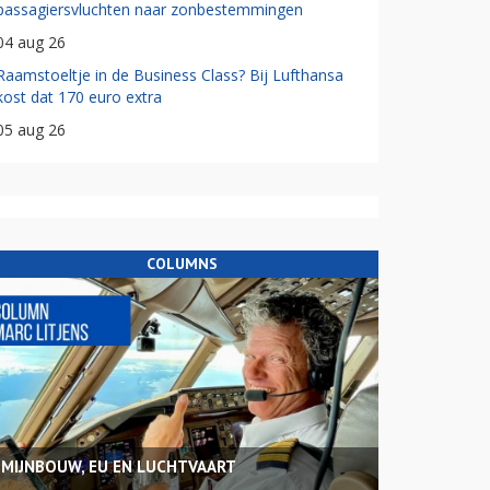
passagiersvluchten naar zonbestemmingen
04 aug 26
Raamstoeltje in de Business Class? Bij Lufthansa
kost dat 170 euro extra
05 aug 26
COLUMNS
MIJNBOUW, EU EN LUCHTVAART