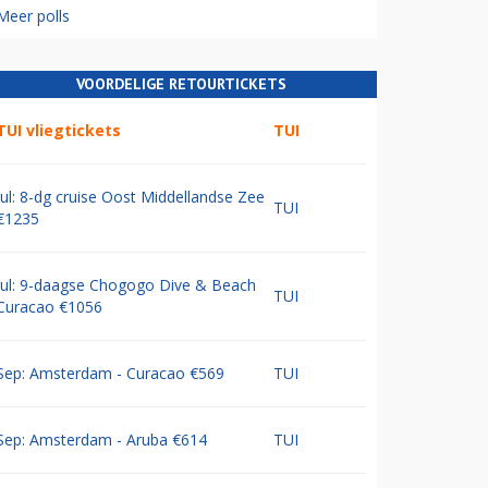
Meer polls
VOORDELIGE RETOURTICKETS
TUI vliegtickets
TUI
Jul: 8-dg cruise Oost Middellandse Zee
TUI
€1235
Jul: 9-daagse Chogogo Dive & Beach
TUI
Curacao €1056
Sep: Amsterdam - Curacao €569
TUI
Sep: Amsterdam - Aruba €614
TUI