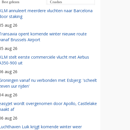
Best gelezen
Crashes
KLM annuleert meerdere vluchten naar Barcelona
door staking
05 aug 26
Transavia opent komende winter nieuwe route
vanaf Brussels Airport
05 aug 26
KLM stelt eerste commerciële vlucht met Airbus
A350-900 uit
06 aug 26
Groningen vanaf nu verbonden met Esbjerg: 'scheelt
zeven uur rijden'
04 aug 26
easyJet wordt overgenomen door Apollo, Castlelake
haakt af
06 aug 26
Luchthaven Luik krijgt komende winter weer