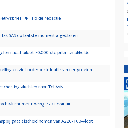
nieuwsbrief
Tip de redactie
 tak SAS op laatste moment afgeblazen
elen nadat piloot 70.000 xtc-pillen smokkelde
elling en ziet orderportefeuille verder groeien
chorting vluchten naar Tel Aviv
vrachtvlucht met Boeing 777F ooit uit
happij gaat afscheid nemen van A220-100-vloot