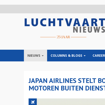
Overslaan
en
naar
de
inhoud
gaan
NIEUWS
COLUMNS & BLOGS
CAREER
JAPAN AIRLINES STELT B
MOTOREN BUITEN DIENS