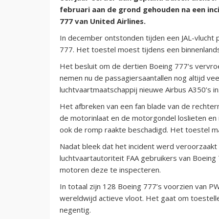
februari aan de grond gehouden na een in
777 van United Airlines.
In december ontstonden tijden een JAL-vluch
777. Het toestel moest tijdens een binnenlands
Het besluit om de dertien Boeing 777’s vervroeg
nemen nu de passagiersaantallen nog altijd vee
luchtvaartmaatschappij nieuwe Airbus A350’s in
Het afbreken van een fan blade van de rechterm
de motorinlaat en de motorgondel loslieten en 
ook de romp raakte beschadigd. Het toestel ma
Nadat bleek dat het incident werd veroorzaakt
luchtvaartautoriteit FAA gebruikers van Boeing
motoren deze te inspecteren.
In totaal zijn 128 Boeing 777’s voorzien van 
wereldwijd actieve vloot. Het gaat om toestell
negentig.