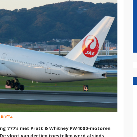
/ BriYYZ
oeing 777’s met Pratt & Whitney PW4000-motoren
De vloot van dertien toestellen werd al sinds