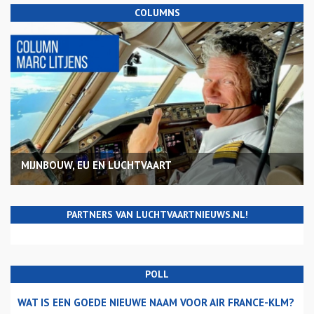
COLUMNS
MIJNBOUW, EU EN LUCHTVAART
PARTNERS VAN LUCHTVAARTNIEUWS.NL!
POLL
WAT IS EEN GOEDE NIEUWE NAAM VOOR AIR FRANCE-KLM?