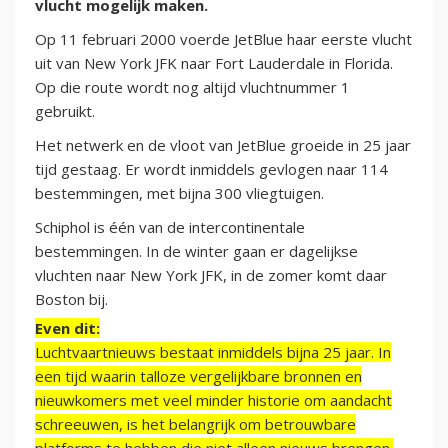
vlucht mogelijk maken.
Op 11 februari 2000 voerde JetBlue haar eerste vlucht
uit van New York JFK naar Fort Lauderdale in Florida.
Op die route wordt nog altijd vluchtnummer 1
gebruikt.
Het netwerk en de vloot van JetBlue groeide in 25 jaar
tijd gestaag. Er wordt inmiddels gevlogen naar 114
bestemmingen, met bijna 300 vliegtuigen.
Schiphol is één van de intercontinentale
bestemmingen. In de winter gaan er dagelijkse
vluchten naar New York JFK, in de zomer komt daar
Boston bij.
Even dit:
Luchtvaartnieuws bestaat inmiddels bijna 25 jaar. In
een tijd waarin talloze vergelijkbare bronnen en
nieuwkomers met veel minder historie om aandacht
schreeuwen, is het belangrijk om betrouwbare