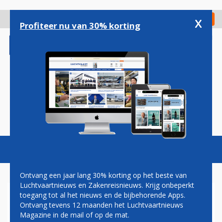
Overslaan
en
x
Digitaal Magazine
Registreer
Check in
naar
Profiteer nu van 30% korting
de
inhoud
gaan
Magazine
Podcasts
Vacatures
Toggl
naviga
Ontvang een jaar lang 30% korting op het beste van
Luchtvaartnieuws en Zakenreisnieuws. Krijg onbeperkt
toegang tot al het nieuws en de bijbehorende Apps.
JETBLUE VIERT 25STE
Ontvang tevens 12 maanden het Luchtvaartnieuws
VERJAARDAG MET SPECIAAL
Magazine in de mail of op de mat.