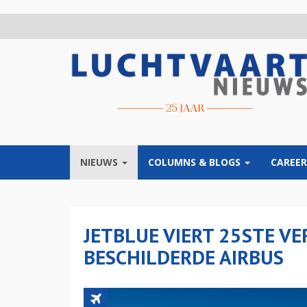
Overslaan
en
naar
de
inhoud
gaan
NIEUWS
COLUMNS & BLOGS
CAREER
JETBLUE VIERT 25STE V
BESCHILDERDE AIRBUS