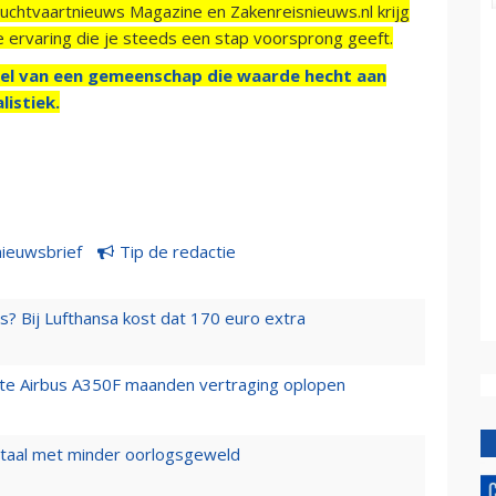
Luchtvaartnieuws Magazine en Zakenreisnieuws.nl krijg
e ervaring die je steeds een stap voorsprong geeft.
el van een gemeenschap die waarde hecht aan
listiek.
nieuwsbrief
Tip de redactie
s? Bij Lufthansa kost dat 170 euro extra
rste Airbus A350F maanden vertraging oplopen
wartaal met minder oorlogsgeweld