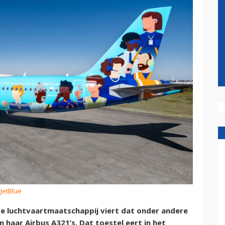
 JetBlue
se luchtvaartmaatschappij viert dat onder andere
 haar Airbus A321’s. Dat toestel eert in het