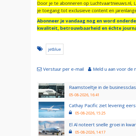
Door je te abonneren op Luchtvaartnieuws.nl, 
je toegang tot exclusieve content en jarenlang
Abonneer je vandaag nog en word onderde
kwaliteit, betrouwbaarheid en échte journa
jetblue
Verstuur per e-mail
Meld u aan voor de 
Raamstoeltje in de businessclas
05-08-2026, 16:41
Cathay Pacific ziet levering ee
05-08-2026, 15:25
El Al noteert snelle groei in k
05-08-2026, 14:17