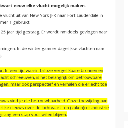
 kwart eeuw elke vlucht mogelijk maken.
 vlucht uit van New York JFK naar Fort Lauderdale in
mmer 1 gebruikt.
 25 jaar tijd gestaag. Er wordt inmiddels gevlogen naar
mingen. In de winter gaan er dagelijkse vluchten naar
j.
r. In een tijd waarin talloze vergelijkbare bronnen en
acht schreeuwen, is het belangrijk om betrouwbare
ngen, maar ook perspectief en verhalen die er echt toe
ieuws vind je die betrouwbaarheid. Onze toewijding aan
ijke nieuws over de luchtvaart- en (zaken)reisindustrie
raag een stap voor willen blijven.