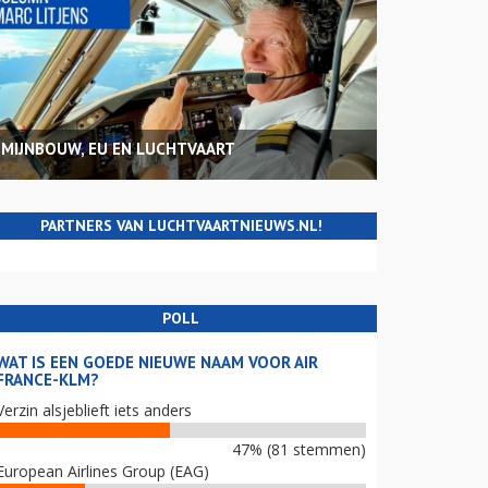
MIJNBOUW, EU EN LUCHTVAART
PARTNERS VAN LUCHTVAARTNIEUWS.NL!
POLL
WAT IS EEN GOEDE NIEUWE NAAM VOOR AIR
FRANCE-KLM?
Verzin alsjeblieft iets anders
47% (81 stemmen)
European Airlines Group (EAG)