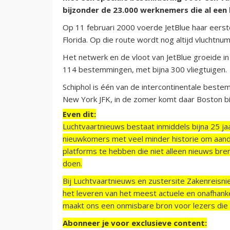
bijzonder de 23.000 werknemers die al een
Op 11 februari 2000 voerde JetBlue haar eerste
Florida. Op die route wordt nog altijd vluchtnu
Het netwerk en de vloot van JetBlue groeide in
114 bestemmingen, met bijna 300 vliegtuigen.
Schiphol is één van de intercontinentale bestem
New York JFK, in de zomer komt daar Boston bi
Even dit:
Luchtvaartnieuws bestaat inmiddels bijna 25 jaa
nieuwkomers met veel minder historie om aand
platforms te hebben die niet alleen nieuws bre
doen.
Bij Luchtvaartnieuws en zustersite Zakenreisn
het leveren van het meest actuele en onafhankel
maakt ons een onmisbare bron voor lezers die g
Abonneer je voor exclusieve content: