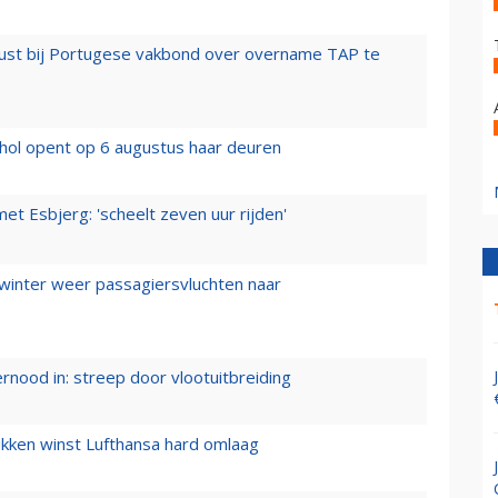
rust bij Portugese vakbond over overname TAP te
hol opent op 6 augustus haar deuren
t Esbjerg: 'scheelt zeven uur rijden'
 winter weer passagiersvluchten naar
ernood in: streep door vlootuitbreiding
ukken winst Lufthansa hard omlaag