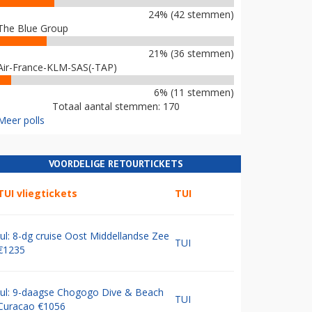
24% (42 stemmen)
The Blue Group
21% (36 stemmen)
Air-France-KLM-SAS(-TAP)
6% (11 stemmen)
Totaal aantal stemmen: 170
Meer polls
VOORDELIGE RETOURTICKETS
TUI vliegtickets
TUI
Jul: 8-dg cruise Oost Middellandse Zee
TUI
€1235
Jul: 9-daagse Chogogo Dive & Beach
TUI
Curacao €1056