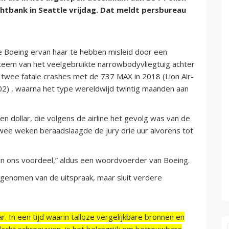
echtbank in Seattle vrijdag. Dat meldt persbureau
e Boeing ervan haar te hebben misleid door een
ysteem van het veelgebruikte narrowbodyvliegtuig achter
twee fatale crashes met de 737 MAX in 2018 (Lion Air-
 302) , waarna het type wereldwijd twintig maanden aan
 dollar, die volgens de airline het gevolg was van de
wee weken beraadslaagde de jury drie uur alvorens tot
 in ons voordeel,” aldus een woordvoerder van Boeing.
 genomen van de uitspraak, maar sluit verdere
r. In een tijd waarin talloze vergelijkbare bronnen en
acht schreeuwen, is het belangrijk om betrouwbare