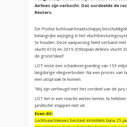
Airlines zijn verkocht. Dat oordeelde de r
Reuters.
De Poolse luchtvaartmaatschappij beschuldigd
belangrijke wijziging in het vluchtbesturingss
te houden. Deze aanpassing hield verband met 
vlucht 610) en 2019 (Ethiopian Airlines-vlucht
de grond bleef.
LOT eiste een schadevergoeding van 153 miljoen
langdurige vliegverboden. Na een proces van t
een uitspraak te komen.
“Wij zijn verheugd met het oordeel van de jury
LOT liet in een reactie weten kennis te hebben
juridische stappen niet uit.
Even dit:
Luchtvaartnieuws bestaat inmiddels bijna 25 jaa
nieuwkomers met veel minder historie om aand