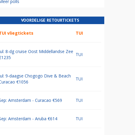
Meer polls
VOORDELIGE RETOURTICKETS
TUI vliegtickets
TUI
Jul: 8-dg cruise Oost Middellandse Zee
TUI
€1235
Jul: 9-daagse Chogogo Dive & Beach
TUI
Curacao €1056
Sep: Amsterdam - Curacao €569
TUI
Sep: Amsterdam - Aruba €614
TUI