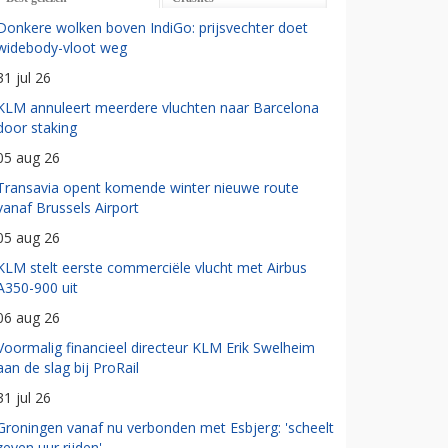
Donkere wolken boven IndiGo: prijsvechter doet
widebody-vloot weg
31 jul 26
KLM annuleert meerdere vluchten naar Barcelona
door staking
05 aug 26
Transavia opent komende winter nieuwe route
vanaf Brussels Airport
05 aug 26
KLM stelt eerste commerciële vlucht met Airbus
A350-900 uit
06 aug 26
Voormalig financieel directeur KLM Erik Swelheim
aan de slag bij ProRail
31 jul 26
Groningen vanaf nu verbonden met Esbjerg: 'scheelt
zeven uur rijden'