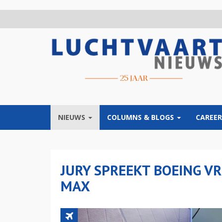
Overslaan
en
naar
de
inhoud
gaan
NIEUWS
COLUMNS & BLOGS
CAREER
JURY SPREEKT BOEING VR
MAX