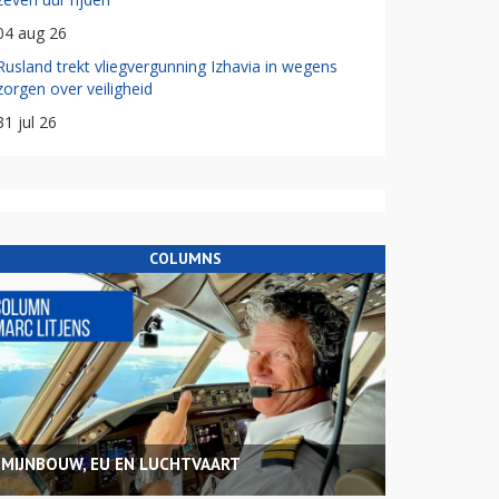
04 aug 26
Rusland trekt vliegvergunning Izhavia in wegens
zorgen over veiligheid
31 jul 26
COLUMNS
MIJNBOUW, EU EN LUCHTVAART