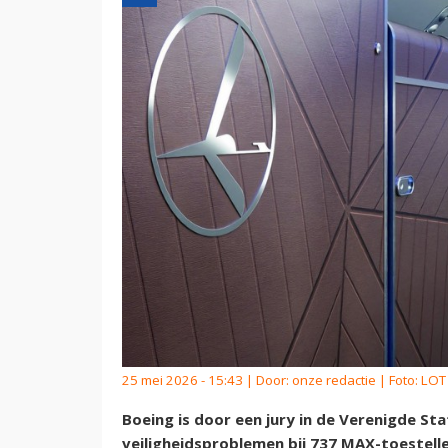
25 mei 2026 - 15:43 | Door:
onze redactie
| Foto: LOT 
Boeing is door een jury in de Verenigde St
veiligheidsproblemen bij 737 MAX-toestelle