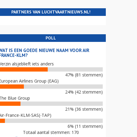
PARTNERS VAN LUCHTVAARTNIEUWS.NL!
POLL
WAT IS EEN GOEDE NIEUWE NAAM VOOR AIR
FRANCE-KLM?
Verzin alsjeblieft iets anders
47% (81 stemmen)
European Airlines Group (EAG)
24% (42 stemmen)
The Blue Group
21% (36 stemmen)
Air-France-KLM-SAS(-TAP)
6% (11 stemmen)
Totaal aantal stemmen: 170