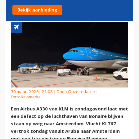
OP ONDERDELEN
Bekijk aanbieding
30 maart 2026 - 21:08 | Door:
Onze redactie
|
Foto: Reismedia
Een Airbus A330 van KLM is zondagavond laat met
een defect op de luchthaven van Bonaire blijven
staan op weg naar Amsterdam. Vlucht KL767
vertrok zondag vanuit Aruba naar Amsterdam
met een tussenstop op Bonaire Flamingo