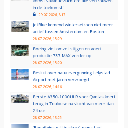
komst vakantievluchten: 'alle vertrouwen
in de toekomst'
29-07-2026, 8:17
JetBlue komend winterseizoen niet meer
actief tussen Amsterdam en Boston
28-07-2026, 15:29
Boeing ziet omzet stijgen en voert
productie 737 MAX verder op
28-07-2026, 15:20
Besluit over natuurvergunning Lelystad
Airport met jaren vervroegd
28-07-2026, 14:16
Eerste A350-1000ULR voor Qantas keert
terug in Toulouse na vlucht van meer dan
24 uur
28-07-2026, 13:25
‘Beveiliging valt in slaap’, man stapt