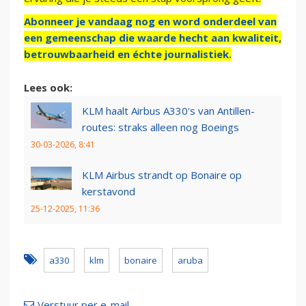
Abonneer je vandaag nog en word onderdeel van
een gemeenschap die waarde hecht aan kwaliteit,
betrouwbaarheid en échte journalistiek.
Lees ook:
KLM haalt Airbus A330's van Antillen-
routes: straks alleen nog Boeings
30-03-2026, 8:41
KLM Airbus strandt op Bonaire op
kerstavond
25-12-2025, 11:36
a330
klm
bonaire
aruba
Verstuur per e-mail