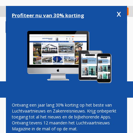
Overslaan
en
x
Digitaal Magazine
Registreer
Check in
naar
Profiteer nu van 30% korting
de
inhoud
gaan
Magazine
Podcasts
Vacatures
Toggl
naviga
Ontvang een jaar lang 30% korting op het beste van
Luchtvaartnieuws en Zakenreisnieuws. Krijg onbeperkt
toegang tot al het nieuws en de bijbehorende Apps.
KLM AIRBUS A330 GESTRAND
Ontvang tevens 12 maanden het Luchtvaartnieuws
IN BONAIRE: TOESTEL WACHT
Magazine in de mail of op de mat.