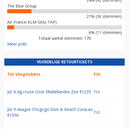
24% (42 stemmen)
The Blue Group
21% (36 stemmen)
Air-France-KLM-SAS(-TAP)
6% (11 stemmen)
Totaal aantal stemmen: 170
Meer polls
VOORDELIGE RETOURTICKETS
TUI vliegtickets
TUI
Jul: 8-dg cruise Oost Middellandse Zee €1235
TUI
Jul: 9-daagse Chogogo Dive & Beach Curacao
TUI
€1056