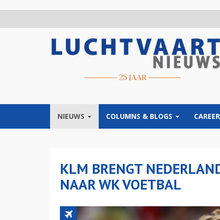
Overslaan
en
naar
de
inhoud
gaan
NIEUWS
COLUMNS & BLOGS
CAREER
KLM BRENGT NEDERLAND
NAAR WK VOETBAL