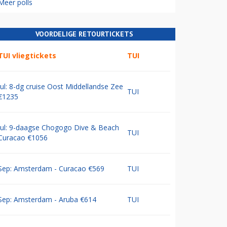
Meer polls
VOORDELIGE RETOURTICKETS
TUI vliegtickets
TUI
Jul: 8-dg cruise Oost Middellandse Zee
TUI
€1235
Jul: 9-daagse Chogogo Dive & Beach
TUI
Curacao €1056
Sep: Amsterdam - Curacao €569
TUI
Sep: Amsterdam - Aruba €614
TUI