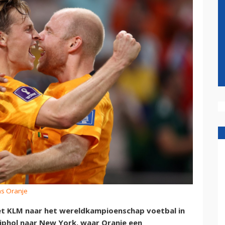
ns Oranje
met KLM naar het wereldkampioenschap voetbal in
hiphol naar New York, waar Oranje een