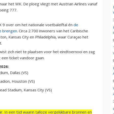
f naar het WK. De ploeg vliegt met Austrian Airlines vanaf
eing 777.
9 over om het nationale voetbalelftal én
de
te brengen
. Circa 2.700 inwoners van het Caribische
on, Kansas City en Philadelphia, waar Curaçao het
t.
ë wist zich niet te plaatsen voor het eindtoernooi en zag
t een ticket vandoor gaan.
2026:
dium, Dallas (VS)
tadion, Houston (VS)
head Stadium, Kansas City (VS)
r. In een tijd waarin talloze vergelijkbare bronnen en