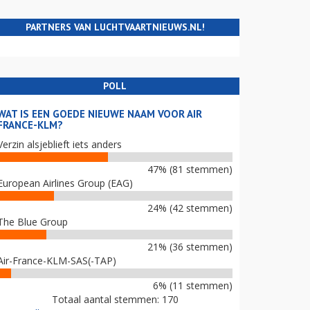
PARTNERS VAN LUCHTVAARTNIEUWS.NL!
POLL
WAT IS EEN GOEDE NIEUWE NAAM VOOR AIR
FRANCE-KLM?
Verzin alsjeblieft iets anders
47% (81 stemmen)
European Airlines Group (EAG)
24% (42 stemmen)
The Blue Group
21% (36 stemmen)
Air-France-KLM-SAS(-TAP)
6% (11 stemmen)
Totaal aantal stemmen: 170