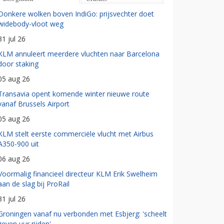
Donkere wolken boven IndiGo: prijsvechter doet
widebody-vloot weg
31 jul 26
KLM annuleert meerdere vluchten naar Barcelona
door staking
05 aug 26
Transavia opent komende winter nieuwe route
vanaf Brussels Airport
05 aug 26
KLM stelt eerste commerciële vlucht met Airbus
A350-900 uit
06 aug 26
Voormalig financieel directeur KLM Erik Swelheim
aan de slag bij ProRail
31 jul 26
Groningen vanaf nu verbonden met Esbjerg: 'scheelt
zeven uur rijden'