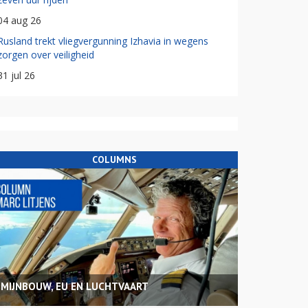
04 aug 26
Rusland trekt vliegvergunning Izhavia in wegens
zorgen over veiligheid
31 jul 26
COLUMNS
MIJNBOUW, EU EN LUCHTVAART