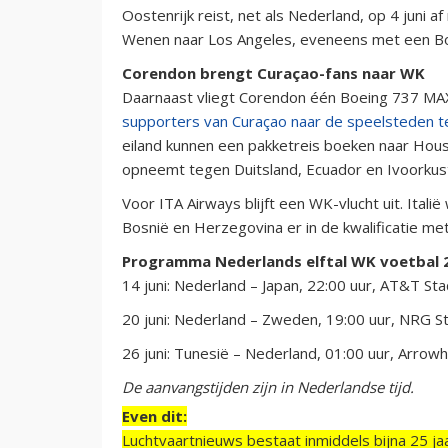
Oostenrijk reist, net als Nederland, op 4 juni a
Wenen naar Los Angeles, eveneens met een Bo
Corendon brengt Curaçao-fans naar WK
Daarnaast vliegt Corendon één Boeing 737 MAX 
supporters van Curaçao naar de speelsteden 
eiland kunnen een pakketreis boeken naar Houst
opneemt tegen Duitsland, Ecuador en Ivoorkus
Voor ITA Airways blijft een WK-vlucht uit. Itali
Bosnië en Herzegovina er in de kwalificatie me
Programma Nederlands elftal WK voetbal 
14 juni: Nederland – Japan, 22:00 uur, AT&T Sta
20 juni: Nederland – Zweden, 19:00 uur, NRG S
26 juni: Tunesië – Nederland, 01:00 uur, Arrow
De aanvangstijden zijn in Nederlandse tijd.
Even dit:
Luchtvaartnieuws bestaat inmiddels bijna 25 jaa