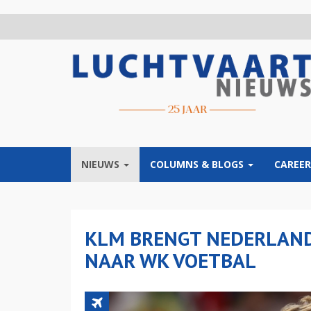
Overslaan
en
naar
de
inhoud
gaan
NIEUWS
COLUMNS & BLOGS
CAREER
KLM BRENGT NEDERLAND
NAAR WK VOETBAL