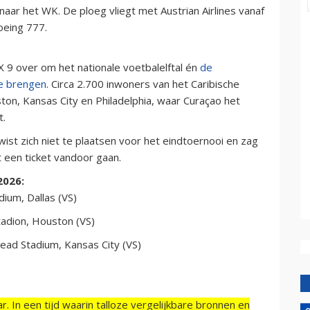
f naar het WK. De ploeg vliegt met Austrian Airlines vanaf
eing 777.
9 over om het nationale voetbalelftal én
de
te brengen
. Circa 2.700 inwoners van het Caribische
on, Kansas City en Philadelphia, waar Curaçao het
t.
ë wist zich niet te plaatsen voor het eindtoernooi en zag
t een ticket vandoor gaan.
2026:
dium, Dallas (VS)
tadion, Houston (VS)
head Stadium, Kansas City (VS)
r. In een tijd waarin talloze vergelijkbare bronnen en