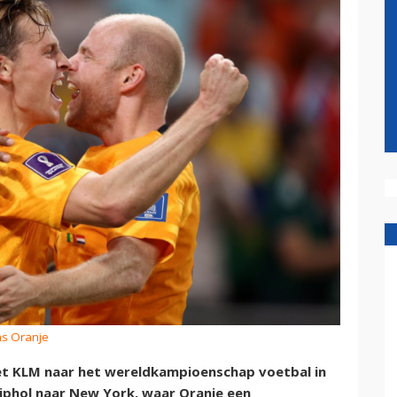
ns Oranje
met KLM naar het wereldkampioenschap voetbal in
hiphol naar New York, waar Oranje een