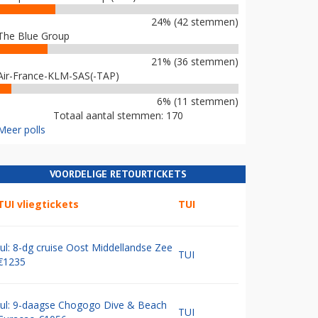
24% (42 stemmen)
The Blue Group
21% (36 stemmen)
Air-France-KLM-SAS(-TAP)
6% (11 stemmen)
Totaal aantal stemmen: 170
Meer polls
VOORDELIGE RETOURTICKETS
TUI vliegtickets
TUI
Jul: 8-dg cruise Oost Middellandse Zee
TUI
€1235
Jul: 9-daagse Chogogo Dive & Beach
TUI