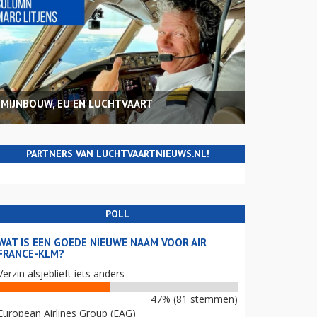
MIJNBOUW, EU EN LUCHTVAART
PARTNERS VAN LUCHTVAARTNIEUWS.NL!
POLL
WAT IS EEN GOEDE NIEUWE NAAM VOOR AIR
FRANCE-KLM?
Verzin alsjeblieft iets anders
47% (81 stemmen)
European Airlines Group (EAG)