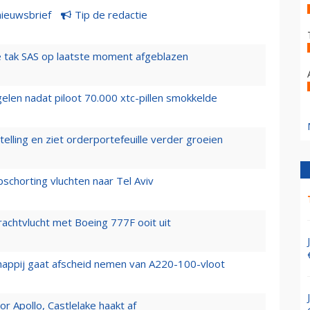
nieuwsbrief
Tip de redactie
 tak SAS op laatste moment afgeblazen
elen nadat piloot 70.000 xtc-pillen smokkelde
elling en ziet orderportefeuille verder groeien
chorting vluchten naar Tel Aviv
vrachtvlucht met Boeing 777F ooit uit
happij gaat afscheid nemen van A220-100-vloot
 Apollo, Castlelake haakt af