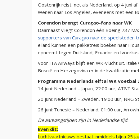
Oostenrijk reist, net als Nederland, op 4 juni a
Wenen naar Los Angeles, eveneens met een Bo
Corendon brengt Curaçao-fans naar WK
Daarnaast vliegt Corendon één Boeing 737 MAX 
supporters van Curaçao naar de speelsteden 
eiland kunnen een pakketreis boeken naar Houst
opneemt tegen Duitsland, Ecuador en Ivoorkus
Voor ITA Airways blijft een WK-vlucht uit. Itali
Bosnië en Herzegovina er in de kwalificatie me
Programma Nederlands elftal WK voetbal 
14 juni: Nederland – Japan, 22:00 uur, AT&T Sta
20 juni: Nederland – Zweden, 19:00 uur, NRG S
26 juni: Tunesië – Nederland, 01:00 uur, Arrow
De aanvangstijden zijn in Nederlandse tijd.
Even dit:
Luchtvaartnieuws bestaat inmiddels bijna 25 jaa