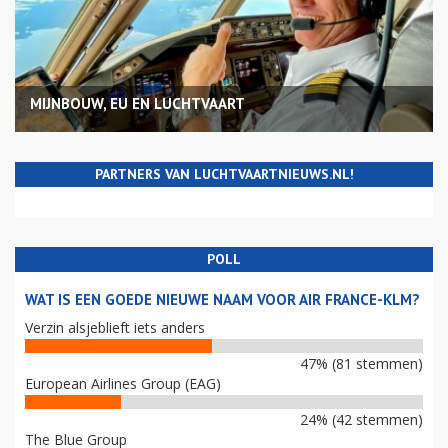
MIJNBOUW, EU EN LUCHTVAART
PARTNERS VAN LUCHTVAARTNIEUWS.NL!
POLL
WAT IS EEN GOEDE NIEUWE NAAM VOOR AIR FRANCE-KLM?
Verzin alsjeblieft iets anders
47% (81 stemmen)
European Airlines Group (EAG)
24% (42 stemmen)
The Blue Group