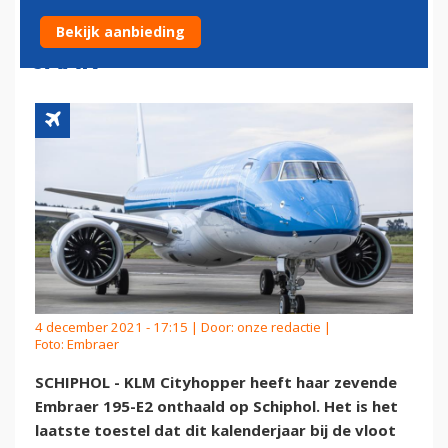
EMBRAER 195-E2 VAN DIT
Bekijk aanbieding
JAAR
4 december 2021 - 17:15 | Door:
onze redactie
|
Foto: Embraer
SCHIPHOL - KLM Cityhopper heeft haar zevende
Embraer 195-E2 onthaald op Schiphol. Het is het
laatste toestel dat dit kalenderjaar bij de vloot