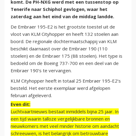
komt. De PH-NXG werd met een tussenstop op
Tenerife naar Schiphol gevlogen, waar het
zaterdag aan het eind van de middag landde.
De Embraer 195-E2 is het grootste toestel uit de
vloot van KLM Cityhopper en heeft 132 stoelen aan
boord. De regionale dochtermaatschappij van KLM
beschikt daarnaast over de Embraer 190 (110
stoelen) en de Embraer 175 (88 stoelen). Het type is
bedoeld om de Boeing 737-700 en een deel van de
Embraer 190’s te vervangen.
KLM Cityhopper heeft in totaal 25 Embraer 195-E2’s
besteld. Het eerste exemplaar werd afgelopen
februari afgeleverd.
Even dit:
Luchtvaartnieuws bestaat inmiddels bijna 25 jaar. In
een tijd waarin talloze vergelijkbare bronnen en
nieuwkomers met veel minder historie om aandacht
schreeuwen, is het belangrijk om betrouwbare