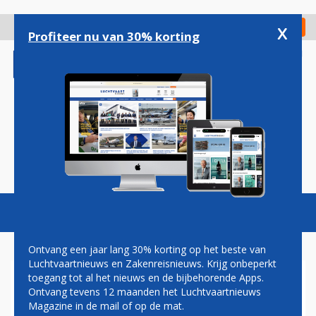
Overslaan
en
x
Digitaal Magazine
Registreer
Check in
naar
Profiteer nu van 30% korting
de
inhoud
gaan
Magazine
Podcasts
Vacatures
Toggl
naviga
Ontvang een jaar lang 30% korting op het beste van
Luchtvaartnieuws en Zakenreisnieuws. Krijg onbeperkt
toegang tot al het nieuws en de bijbehorende Apps.
KLM CITYHOPPER
Ontvang tevens 12 maanden het Luchtvaartnieuws
ONTVANGT LAATSTE
Magazine in de mail of op de mat.