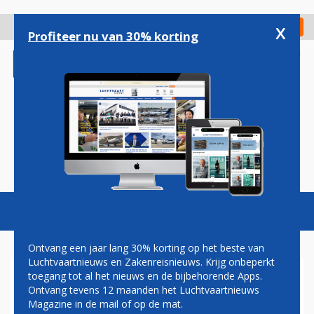
Overslaan
en
x
Digitaal Magazine
Registreer
Check in
naar
Profiteer nu van 30% korting
de
inhoud
gaan
Magazine
Podcasts
Vacatures
Toggl
naviga
Ontvang een jaar lang 30% korting op het beste van
Luchtvaartnieuws en Zakenreisnieuws. Krijg onbeperkt
toegang tot al het nieuws en de bijbehorende Apps.
KLM CITYHOPPER ZET OP
Ontvang tevens 12 maanden het Luchtvaartnieuws
ROTTERDAM LUXE
Magazine in de mail of op de mat.