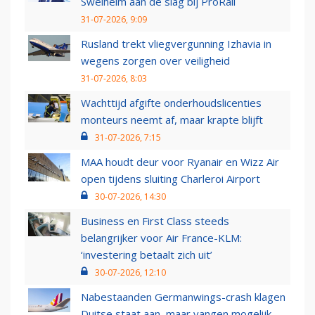
Swelheim aan de slag bij ProRail
31-07-2026, 9:09
Rusland trekt vliegvergunning Izhavia in
wegens zorgen over veiligheid
31-07-2026, 8:03
Wachttijd afgifte onderhoudslicenties
monteurs neemt af, maar krapte blijft
31-07-2026, 7:15
MAA houdt deur voor Ryanair en Wizz Air
open tijdens sluiting Charleroi Airport
30-07-2026, 14:30
Business en First Class steeds
belangrijker voor Air France-KLM:
‘investering betaalt zich uit’
30-07-2026, 12:10
Nabestaanden Germanwings-crash klagen
Duitse staat aan, maar vangen mogelijk